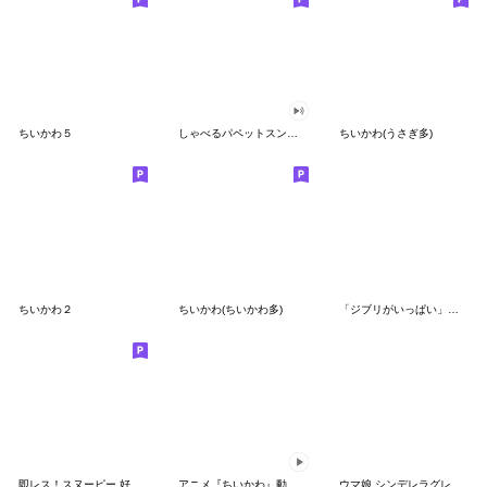
ちいかわ５
しゃべるパペットスンスン（GOOD）
ちいかわ(うさぎ多)
ちいかわ２
ちいかわ(ちいかわ多)
「ジブリがいっぱい」スタンプ
即レス！スヌーピー 好印象な長文スタンプ
アニメ『ちいかわ』動くLINEスタンプ vol.1
ウマ娘 シンデレラグレイ かんたんオグリ