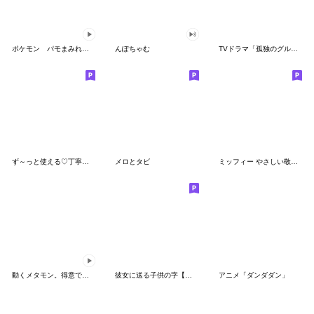
ポケモン パモまみれスタンプ
んぽちゃむ
TVドラマ「孤独のグルメ」
ず～っと使える♡丁寧な敬語お辞儀スタンプ
メロとタビ
ミッフィー やさしい敬語スタンプ
動くメタモン。得意でも苦手でもへんしん！
彼女に送る子供の字【カップル・彼氏】
アニメ「ダンダダン」