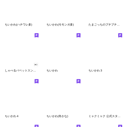
ちいかわ(ハチワレ多)
ちいかわ(モモンガ多)
たまごっちのプチプチおみせっち
しゃべるパペットスンスン
ちいかわ
ちいかわ３
ちいかわ４
ちいかわ(冬かな)
ミャクミャク 公式スタンプ第２弾