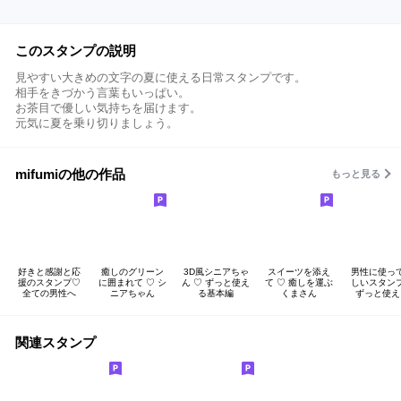
このスタンプの説明
見やすい大きめの文字の夏に使える日常スタンプです。
相手をきづかう言葉もいっぱい。
お茶目で優しい気持ちを届けます。
元気に夏を乗り切りましょう。
mifumiの他の作品
もっと見る
好きと感謝と応
癒しのグリーン
3D風シニアちゃ
スイーツを添え
男性に使っ
援のスタンプ♡
に囲まれて ♡ シ
ん ♡ ずっと使え
て ♡ 癒しを運ぶ
しいスタン
全ての男性へ
ニアちゃん
る基本編
くまさん
ずっと使え
関連スタンプ