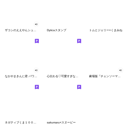
ザコシのええやんシューシュースタンプ
Dyticaスタンプ
トムとジェリー×くまみね
なかやまきんに君 パワー!!スタンプ
心伝わる♡可愛すぎない大人の長文スタンプ
劇場版『チェンソーマン レゼ篇』
ネガティブくま１００％ 憂鬱な一日
sakumaru×スヌーピー