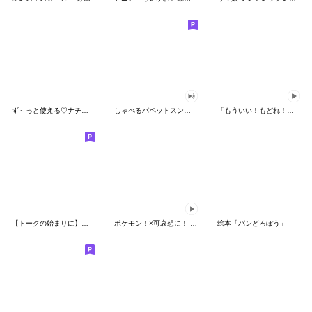
ず～っと使える♡ナチュラルガール
しゃべるパペットスンスン（HAPPY）
「もういい！もどれ！ピカチュウ！」
【トークの始まりに】ゆるカワ♪スヌーピー
ポケモン！×可哀想に！ ムチっとスタンプ
絵本「パンどろぼう」