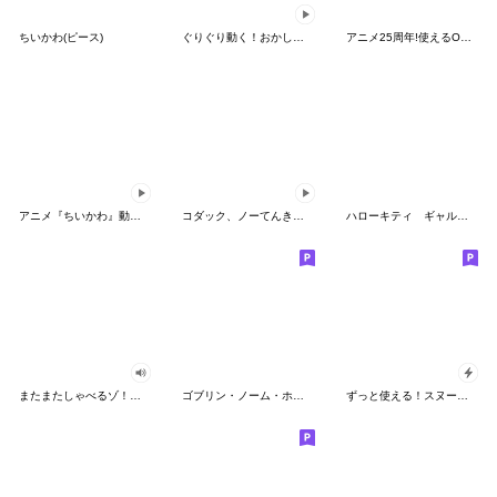
ちいかわ(ピース)
ぐりぐり動く！おかしなポケモンスタンプ
アニメ25周年!使えるONE PIECEスタンプ
アニメ『ちいかわ』動くLINEスタンプ vol.2
コダック、ノーてんきに悩み中！
ハローキティ ギャルバイブス♡
またまたしゃべるゾ！クレヨンしんちゃん
ゴブリン・ノーム・ホーン
ずっと使える！スヌーピーのグリーティング