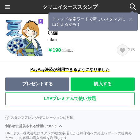
クリエイターズスタンプ
トレンド検索ワードで新しいスタンプに
出会えるかも！
ふんわりリボンちゃん 3♡夏の気づか
い編
mifumi
￥190
276
1%還元
PayPay決済が利用できるようになりました
プレゼントする
購入する
LYPプレミアムで使い放題
スタンプアレンジ/デコレーションに対応
制作者に提供される情報について
LINEヤフー株式会社はスタンプ/絵文字/着せかえ制作者への売上レポートの提供の
ために、お客様の購入情報を利用します。