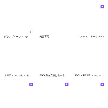
グランブルーファンタジーカスタムスタンプ
光害専用2
ユメステ ミニキャラ Vol.3
ネガティヴハッピィ ネガティヴver. vol.2
FGO 藤丸立香はわからない vol.2
IDOLY PRIDE メッセージスタンプ 2