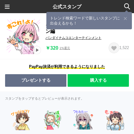
公式スタンプ
トレンド検索ワードで新しいスタンプに
出会えるかも！
シンデレラガールズＳＤ2 パッショ
ン編
バンダイナムコエンターテインメント
￥320
1,522
1%還元
PayPay決済が利用できるようになりました
プレゼントする
購入する
スタンプをタップするとプレビューが表示されます。