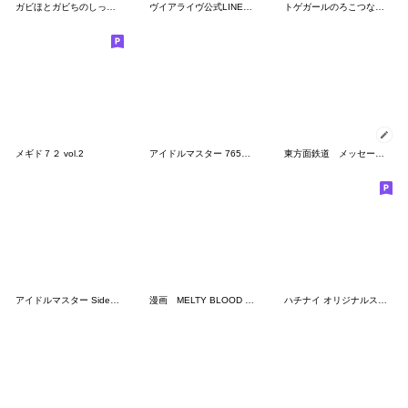
ガビほとガビちのしっかり使える名セリフ。
ヴイアライヴ公式LINEスタンプ 第一弾
トゲガールのろこつな宣伝スタンプ
メギド７２ vol.2
アイドルマスター 765プロの台所 スタンプ1
東方面鉄道 メッセージスタンプ
アイドルマスター SideM LINKスタンプ
漫画 MELTY BLOOD TYPE LUMINA PP 公式
ハチナイ オリジナルスタンプ vol.3