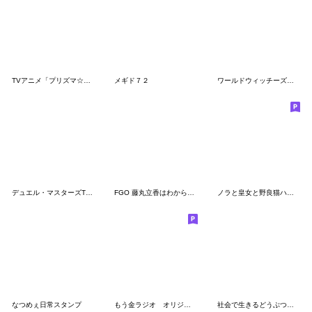
TVアニメ「プリズマ☆イリヤ」シリーズ
メギド７２
ワールドウィッチーズ発進しますっ！
デュエル・マスターズTCG 第2弾
FGO 藤丸立香はわからない vol.3
ノラと皇女と野良猫ハート SD描き下ろし2
なつめぇ日常スタンプ
もう金ラジオ オリジナルスタンプ
社会で生きるどうぶつたち