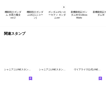
機動戦士ガンダ
機動戦士ガンダ
ガンダムVSハロ
新機動戦記ガン
新機動戦記
ム 水星の魔女
ムUC[ユニコー
ーキティ ガンダ
ダムW Endless
ダムＷ
vol.2
ン]
ムver
Waltz
関連スタンプ
シャニアニLINEスタンプvol.1
シャニアニLINEスタンプvol.2
ヴイアライヴ公式LINEスタンプ 第二弾