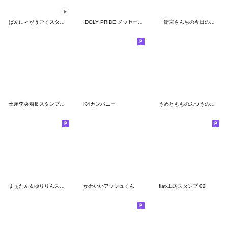
ぱんにゃがうごくスタンプ！ 第２弾
IDOLY PRIDE メッセージスタンプ１
「衛宮さんちの今日のごはん」スタンプ２
土屋李央船長スタンプ第1弾
K4カンパニー
うめともものふつうの暮らし 6
まぁたん＆ゆりりんスタンプ第１弾
かわいいアッシュくん
flat-工房スタンプ 02