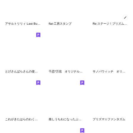
アサルトリリィ Last Bullet スタンプ 2026
flat-工房スタンプ
Re:ステージ！プリズムステップ 3
とげさんばらさんの使いやすいスタンプ
千恋*万花 オリジナルスタンプ
サノバウィッチ オリジナルスタンプ
これがきたはらのわくわく水族館
推しうちわになったぷらざガールズ
プリズマ☆ファンタズム