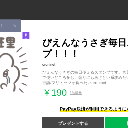
！
ぴえんなうさぎ毎日
プ！！！
oroninet
ぴえんなうさぎの毎日使えるスタンプです。言
で使いどころ多し。煽りにもあざとい系攻めた
行語/マリトッツォ食べたいoroninet
￥190
1%還元
PayPay決済が利用できるよう
プレゼントする