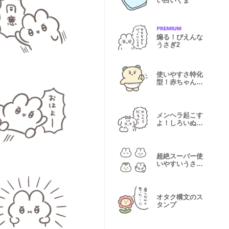
い白いくま
煽る！ぴえんな
うさぎ2
使いやすさ特化
型！赤ちゃんハ
ムスター
メンヘラ起こす
よ！しろいぬち
ゃん
超絶スーパー使
いやすいうさぎ
絵文字♡2
オタク構文のス
タンプ