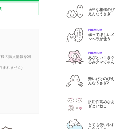
題
適当な相槌のぴ
えんなうさぎ
構ってほしいメ
ンヘラが使うス
タンプ3
客様の購入情報を利
あざとい！きぐ
るみクマてゃん
含まれません)
勢いだけのぴえ
んなうさぎ2
汎用性高めなあ
ざといねこ
とても使いやす