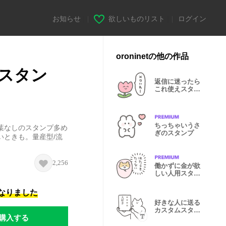
お知らせ
|
欲しいものリスト
|
ログイン
oroninetの他の作品
スタン
返信に迷ったら
これ使えスタン
プ
ちっちゃいうさ
葉なしのスタンプ多め
ぎのスタンプ
いときも。量産型/流
2,256
働かずに金が欲
しい人用スタン
プ
になりました
好きな人に送る
カスタムスタン
購入する
プ2