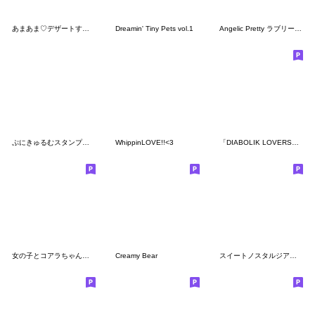
あまあま♡デザートすたんぷ
Dreamin' Tiny Pets vol.1
Angelic Pretty ラブリー スタンプ
ぷにきゅるむスタンプ３♡宝物♡
WhippinLOVE!!<3
「DIABOLIK LOVERS」第4弾
女の子とコアラちゃんのメルヘンスタンプ
Creamy Bear
スイートノスタルジア＊乙女とお姫様