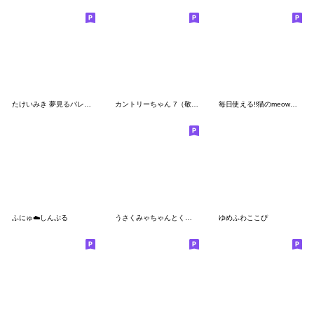
たけいみき 夢見るバレリーナスタンプ
カントリーちゃん 7（敬語・挨拶）
毎日使える‼︎猫のmeowちゃん♡
ふにゅ︎︎︎︎☁️しんぷる
うさくみゃちゃんとくまくみゃちゃん
ゆめふわここぴ