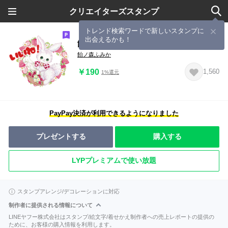
クリエイターズスタンプ
トレンド検索ワードで新しいスタンプに
出会えるかも！
飴ノ森ふみか毎日つかえるスタンプ
飴ノ森ふみか
￥190
1,560
1%還元
PayPay決済が利用できるようになりました
プレゼントする
購入する
LYPプレミアムで使い放題
スタンプアレンジ/デコレーションに対応
制作者に提供される情報について
LINEヤフー株式会社はスタンプ/絵文字/着せかえ制作者への売上レポートの提供の
ために、お客様の購入情報を利用します。