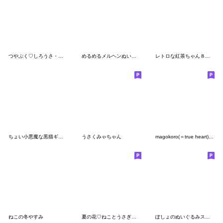
つやぷく♡しろうさ・ももうさ
めるめるメルヘンぬいぐるみスタンプ 4
レトロな紅茶ちゃん８♡甘いリボン
ちょい小悪魔な黒猫ギャル♡
うさくみゃちゃん
magokoro(＝true heart)♡stickers
ねこの冬やすみ
夏の花♡ねことうさぎのスタンプ
ぽしょのぬいぐるみスタンプ♡ふわふわ