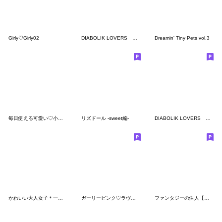
Girly♡Girly02
DIABOLIK LOVERS 第2弾
Dreamin' Tiny Pets vol.3
毎日使える可愛い♡小さい女の子
リズドール -sweet編-
DIABOLIK LOVERS 第3弾
かわいい大人女子＊一生使える夏のご挨拶
ガーリーピンク♡ラヴちゃん公式スタンプ
ファンタジーの住人【人魚&イルカ】