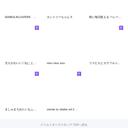
DIABOLIKLOVERS 第6弾
カントリーちゃん 5
秋に毎日使える ベレー帽ねこ 日常
大人かわいい♡ねこと花のスタンプ 修正版
mou mou sou
リスたちとカラフル☆スタースイーツ
ましゅまろみたいなふわふわうさぎ ver.2
otome to okaka vol.1 メッセージ入り
クリエイターズスタンプ TOPへ戻る