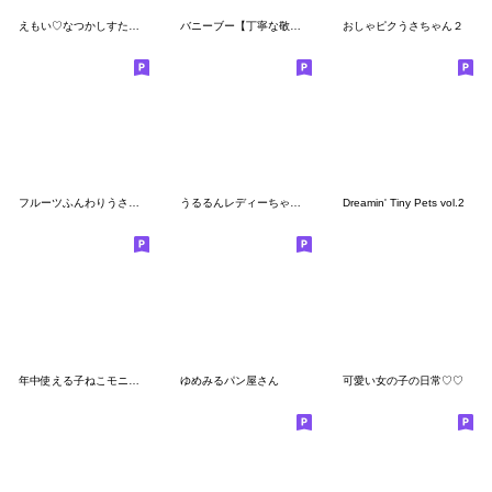
えもい♡なつかしすたんぷ
バニーブー【丁寧な敬語】
おしゃピクうさちゃん２
フルーツふんわりうさちゃん
うるるんレディーちゃん①❤️気楽に送れる!
Dreamin' Tiny Pets vol.2
年中使える子ねこモニカのかわいいスタンプ
ゆめみるパン屋さん
可愛い女の子の日常♡♡