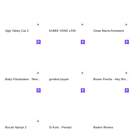
Ugly Tabby Cat 2
KUMIS YANG LAIN
Cewe Manis Animated
Baby Pandaskee : New new new !
gombal payah
Brown Panda - Hey Bro Cikidaw!
Bocah Nyinyir 2
Si Kolu : Pemad
Raden Revina