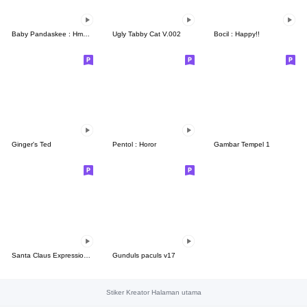
Baby Pandaskee : Hmmm
Ugly Tabby Cat V.002
Bocil : Happy!!
Ginger's Ted
Pentol : Horor
Gambar Tempel 1
Santa Claus Expressions [Fun Pack]
Gunduls paculs v17
Stiker Kreator Halaman utama