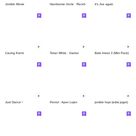
Jomblo Movie
Handsome Uncle : Receh
it's Joe again
Cacing Kremi
Tetan White : Gamut
Babi Imoet 3 (Mini Pack)
Just Dance !
Pentol : Apes Lejen
jomblo hepi (edisi joget)