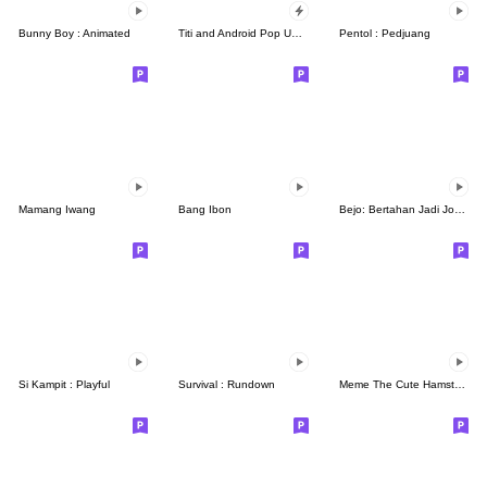
Bunny Boy : Animated
Titi and Android Pop Up Sticker
Pentol : Pedjuang
Mamang Iwang
Bang Ibon
Bejo: Bertahan Jadi Jomblo
Si Kampit : Playful
Survival : Rundown
Meme The Cute Hamster III