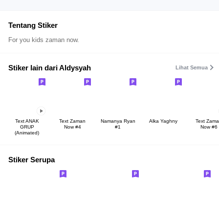
Tentang Stiker
For you kids zaman now.
Stiker lain dari Aldysyah
Lihat Semua
Text ANAK
Text Zaman
Namanya Ryan
Alka Yaghny
Text Zam
GRUP
Now #4
#1
Now #6
(Animated)
Stiker Serupa