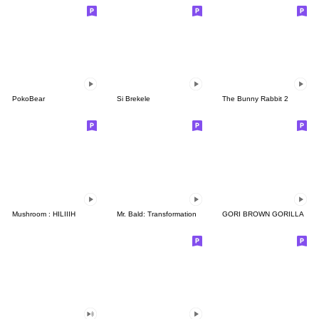
PokoBear
Si Brekele
The Bunny Rabbit 2
Mushroom : HILIIIH
Mr. Bald: Transformation
GORI BROWN GORILLA