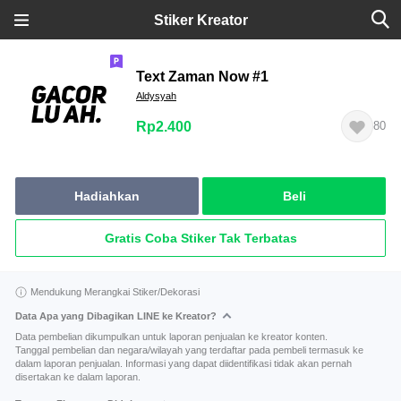
Stiker Kreator
Text Zaman Now #1
Aldysyah
Rp2.400
80
Hadiahkan
Beli
Gratis Coba Stiker Tak Terbatas
Mendukung Merangkai Stiker/Dekorasi
Data Apa yang Dibagikan LINE ke Kreator?
Data pembelian dikumpulkan untuk laporan penjualan ke kreator konten.
Tanggal pembelian dan negara/wilayah yang terdaftar pada pembeli termasuk ke
dalam laporan penjualan. Informasi yang dapat diidentifikasi tidak akan pernah
disertakan ke dalam laporan.