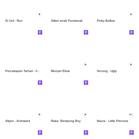
Si Ucil : Run
Stiker anak Pontianak
Pinky Bollow
Percakapan Sehari - hari Raselia part.2
Monyet Eksis
Vocong - Ugly
Aliyen - Animated
Raka: Rempong Boy
Naura : Little Princess