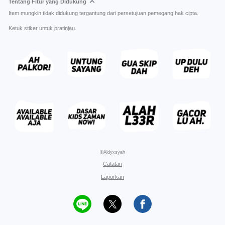
Tentang Fitur yang Didukung
Item mungkin tidak didukung tergantung dari persetujuan pemegang hak cipta.
Ketuk stiker untuk pratinjau.
©Aldyxsyah
Catatan
Laporkan