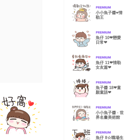
小小魚子醬♥情
勒王
魚仔 10❤戀愛
日常❤
魚仔 11❤情勒
女友篇❤
魚子醬 18❤童
顏童語❤
小小魚子醬 · 世
界名畫美術館
魚仔 8☆職場生