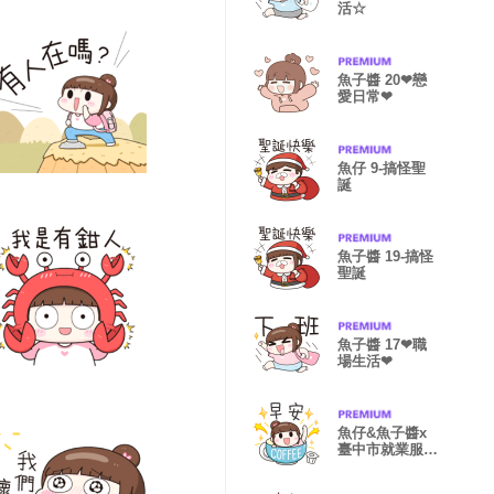
活☆
魚子醬 20❤戀
愛日常❤
魚仔 9-搞怪聖
誕
魚子醬 19-搞怪
聖誕
魚子醬 17❤職
場生活❤
魚仔&魚子醬x
臺中市就業服務
處-工作日常