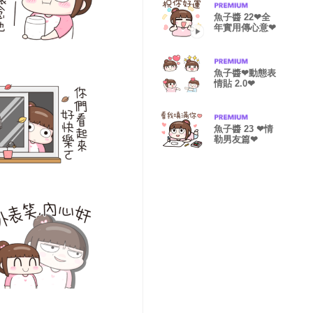
魚子醬 22❤全
年實用傳心意❤
魚子醬❤動態表
情貼 2.0❤
魚子醬 23 ❤情
勒男友篇❤