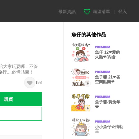
最新資訊
|
願望清單
|
登入
魚仔的其他作品
魚仔 12❤愛的
火熱❤(內含拼
貼)
陪大家玩耍囉！不管
....必備貼圖！
魚子醬 21❤省
空間貼圖❤
198
購買
魚子醬-賀兔年
❤️
小小魚仔☆情勒
王