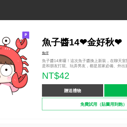
魚子醬14❤金好秋❤
魚仔
魚子醬14來囉！這次魚子醬換上新裝，在聊天室
是和朋友打屁、玩弄男友，都是居家必備、外出旅行
NT$42
贈送禮物
免費試用（貼圖用到飽）