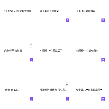
"倉倉"倉鼠29-就是愛搞怪
花子✿大人的愛❤️
卡卡【可愛職場篇】
釣魚小哥-隨你填
小圓帽13♡新生活♡
白爛貓46☆超有戲☆
"倉倉"倉鼠11
潑潑猴與嬌嬌兔 傳心意貼圖
魚子醬10❤好友超級鬧❤