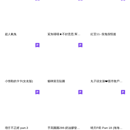
超人氣兔
鯊魚喵喵★不好意思,幫我拿一下
紅荳11- 假鬼假怪篇
小情勒的卡卡(女友版)
貓咪留言貼圖
丸子頭女孩❤️股市散戶韭菜日記
塔仔不正經 part.3
手寫圓圓286-奶油膠發泡膨脹(大人系正能量)
晴天P莉 Part 18 (海海人生篇)