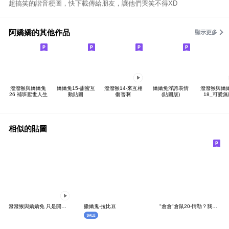
超搞笑的諧音梗圖，快下載傳給朋友，讓他們哭笑不得XD
阿嬌嬌的其他作品
顯示更多
潑潑猴與嬌嬌兔
嬌嬌兔15-甜蜜互
潑潑猴14-來互相
嬌嬌兔浮誇表情
潑潑猴與嬌
26 補班厭世人生
動貼圖
傷害啊
(貼圖版)
18_可愛無
相似的貼圖
潑潑猴與嬌嬌兔 只是開玩笑
撒嬌鬼-拉比豆
"倉倉"倉鼠20-情勒？我這是在關心你ㄟ！