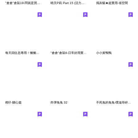
"倉倉"倉鼠19-問就是買！(購物篇)
晴天P莉 Part 15 (活力正向篇)
搗灰貓★超實用-省空間
每天回信息專用！懶懶貓 7TW
"倉倉"倉鼠6-日常好用實用語篇
小小黃鴨鴨
柑仔-關心篇
炸彈兔兔 32
不死兔的兔兔-噗滋哥碎碎唸