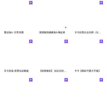
愛頑兔4 -日常回應
潑潑猴與嬌嬌兔II-嗨起來
卡卡好想出去玩唷（出遊篇）
豆卡頻道-茶寶丸綜藝篇
【經典復刻】 拉比豆的異想世界
卡卡【繽紛可愛大字報】