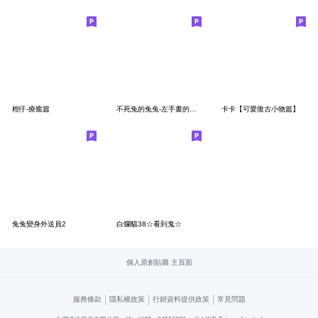
柑仔-療癒篇
不死兔的兔兔-左手畫的歪七扭八篇
卡卡【可愛復古小物篇】
兔兔變身外送員2
白爛貓38☆看到鬼☆
個人原創貼圖 主頁面
|
|
|
服務條款
隱私權政策
行銷資料提供政策
常見問題