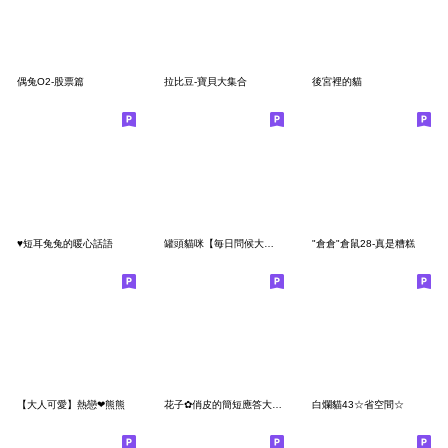
偶兔O2-股票篇
拉比豆-寶貝大集合
後宮裡的貓
♥短耳兔兔的暖心話語
罐頭貓咪【毎日問候大字版】
"倉倉"倉鼠28-真是糟糕
【大人可愛】熱戀❤熊熊
花子✿俏皮的簡短應答大字版
白爛貓43☆省空間☆