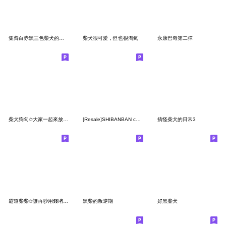
集齊白赤黑三色柴犬的職場用語
柴犬很可愛，但也很淘氣
永康巴奇第二彈
柴犬狗勾✩大家一起來放假✩(羊毛氈風)
[Resale]SHIBANBAN collaboration 9
搞怪柴犬的日常3
霸道柴柴✩誰再吵用錢堵他的嘴(內含母親節)
黑柴的叛逆期
好黑柴犬