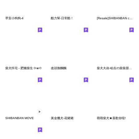
早安小狗狗-4
酷力幫-日常酷！
[Resale]SHIBANBAN collaboration 10
柴犬抖宅 - 肥懶柴生 ʕ•ᴥ•ʔ
改頭換麵麵
柴犬大叔-哈吉の柴柴朋友們！
SHIBANBAN MOVE
黃金獵犬-花豬豬
萌萌柴犬★喜歡你噎!