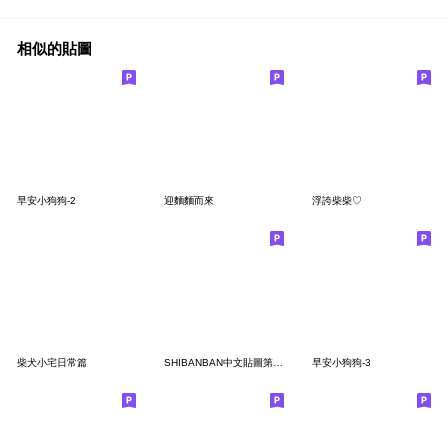
相似的貼圖
早安小狗狗-2
迎麵麵而來
浮誇柴柴♡
柴犬小宅日常篇
SHIBANBAN中文貼圖第4彈-可愛對話框
早安小狗狗-3