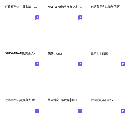
紅貴賓酷比：日常篇（舊圖修正版）
Nyansuke懶洋洋喵之助-LOVE曬恩愛
有點實用有點搞笑的阿柴貼圖
SHIBANBAN微笑柴犬-可愛日常
憨憨小拉拉
薩摩耶｜奶茶
毛絨絨的玩具貴賓犬 水彩風！
柴犬抖宅│第六彈│叮叮噹 ʕ•ᴥ•ʔ
搞怪的柯基日常 7