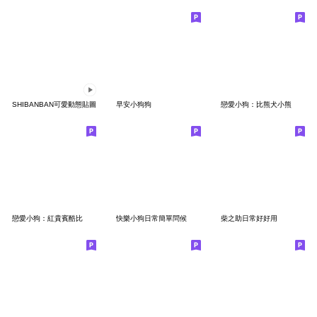
SHIBANBAN可愛動態貼圖
早安小狗狗
戀愛小狗：比熊犬小熊
戀愛小狗：紅貴賓酷比
快樂小狗日常簡單問候
柴之助日常好好用