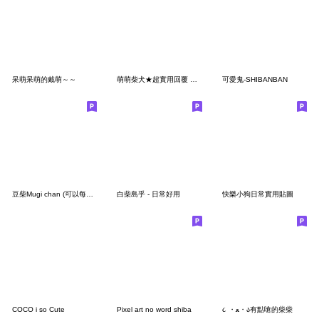
呆萌呆萌的戴萌～～
萌萌柴犬★超實用回覆 開心狗勾!
可愛鬼-SHIBANBAN
豆柴Mugi chan (可以每天使用的對話集合)
白柴島乎 - 日常好用
快樂小狗日常實用貼圖
COCO i so Cute
Pixel art no word shiba
૮ ・ﻌ・ა有點嗆的柴柴