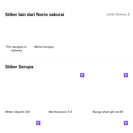
Stiker lain dari Norio sakurai
Lihat Semua
The dangers in
Michel kongou
myheart
Stiker Serupa
White eSports Girl
Menhera-kun.5.5
Bangs short girl vol.68