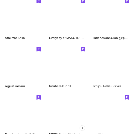
sithumonShiro
Everyday of MAKOTO Indonesian&Japanese
Indonesian&Oran gjepang
ojigi shiromaru
Menhera-kun.11
Ichijou Ririka Sticker