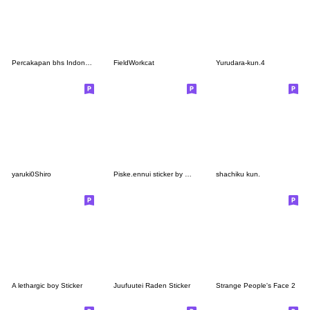
Percakapan bhs Indonesia Ujinyan, Kasual
FieldWorkcat
Yurudara-kun.4
yaruki0Shiro
Piske.ennui sticker by Kanahei
shachiku kun.
A lethargic boy Sticker
Juufuutei Raden Sticker
Strange People's Face 2