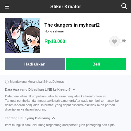
Stiker Kreator
The dangers in myheart2
Norio sakurai
Rp18.000
18k
Hadiahkan
Beli
Mendukung Merangkai Stiker/Dekorasi
Data Apa yang Dibagikan LINE ke Kreator?
Data pembelian dikumpulkan untuk laporan penjualan ke kreator konten.
Tanggal pembelian dan negara/wilayah yang terdaftar pada pembeli termasuk ke
dalam laporan penjualan. Informasi yang dapat diidentifikasi tidak akan pernah
disertakan ke dalam laporan.
Tentang Fitur yang Didukung
Item mungkin tidak didukung tergantung dari persetujuan pemegang hak cipta.