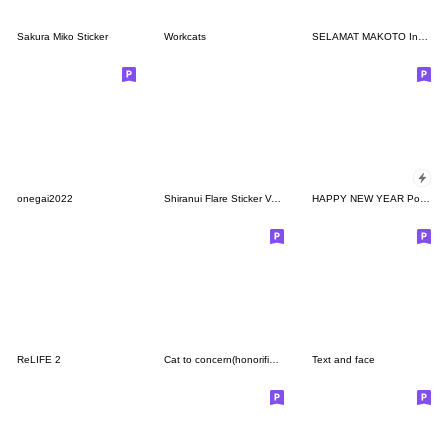
Sakura Miko Sticker
Workcats
SELAMAT MAKOTO Indonesia & Jepang Talk1
onegai2022
Shiranui Flare Sticker Vol.2
HAPPY NEW YEAR Pop-Up Stickers Resale !
ReLIFE 2
Cat to concern(honorific ver.)
Text and face