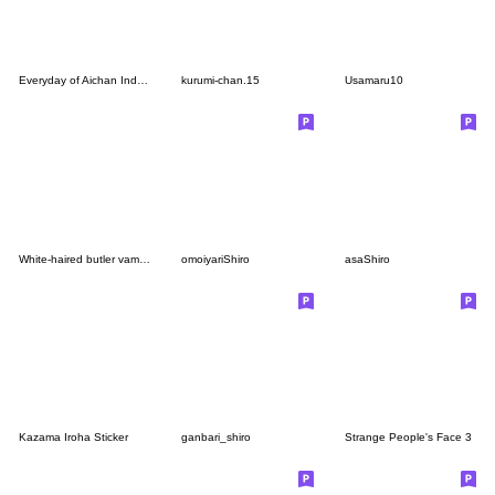
Everyday of Aichan Indonesian & JP 2020
kurumi-chan.15
Usamaru10
White-haired butler vampire
omoiyariShiro
asaShiro
Kazama Iroha Sticker
ganbari_shiro
Strange People's Face 3