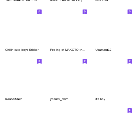
Yurudara-kun. BIG Sticker
NIKKE Official Sticker [7th Batch]
miziShiro
Chillin cute boys Sticker
Feeling of MAKOTO Indonesian&Japanese
Usamaru12
KansaiShiro
yasumi_shiro
it's boy.