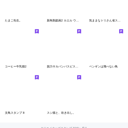
たまご先生。
新鳥獣戯画2 カエル ウサギ ネコ サル ウマ
気ままなトリさん省スペース版1
コーヒー牛乳猫2
脱力サカバンバスピス＿毎日使える
ペンギンは飛べない鳥
文鳥スタンプ 8
スシ猫と、吹き出し。