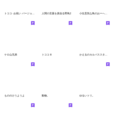
トココ -お祝い バージョン-
人間の言葉を真似る野鳥2
小生意気な鳥のおーへい６夏
ケロ山兄弟
トココ 8
かえるのカルパススタンプ２
もののけうようよ
動物。
ゆるいトリ。