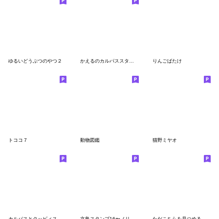
ゆるいどうぶつのやつ２
かえるのカルパススタンプ4
りんごばたけ
トココ７
動物図鑑
猫野ミヤオ
カルパスとクッピィスタンプ冬バージョン
文鳥スタンプ16〜ノリノリ文鳥
ただこちらを見つめる野鳥