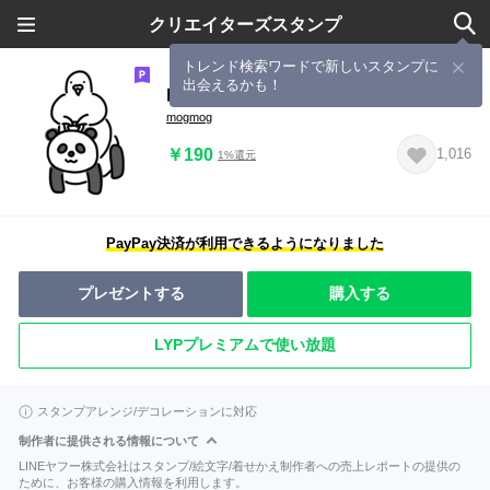
クリエイターズスタンプ
トレンド検索ワードで新しいスタンプに
出会えるかも！
白いハトのはとちゃん
mogmog
￥190
1,016
1%還元
PayPay決済が利用できるようになりました
プレゼントする
購入する
LYPプレミアムで使い放題
スタンプアレンジ/デコレーションに対応
制作者に提供される情報について
LINEヤフー株式会社はスタンプ/絵文字/着せかえ制作者への売上レポートの提供の
ために、お客様の購入情報を利用します。