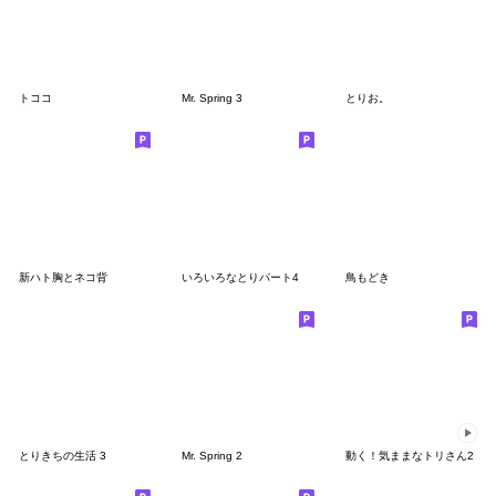
トココ
Mr. Spring 3
とりお。
新ハト胸とネコ背
いろいろなとりパート4
鳥もどき
とりきちの生活 3
Mr. Spring 2
動く！気ままなトリさん2