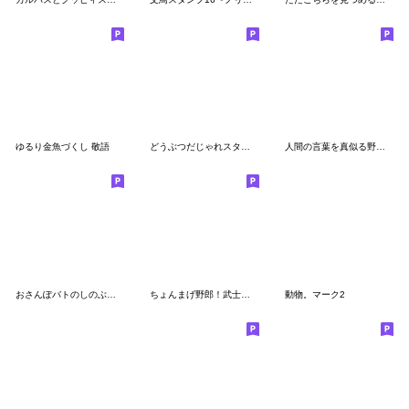
ゆるり金魚づくし 敬語
どうぶつだじゃれスタンプ
人間の言葉を真似る野鳥たち
おさんぽバトのしのぶくんスタンプ
ちょんまげ野郎！武士スタンプ
動物。マーク2