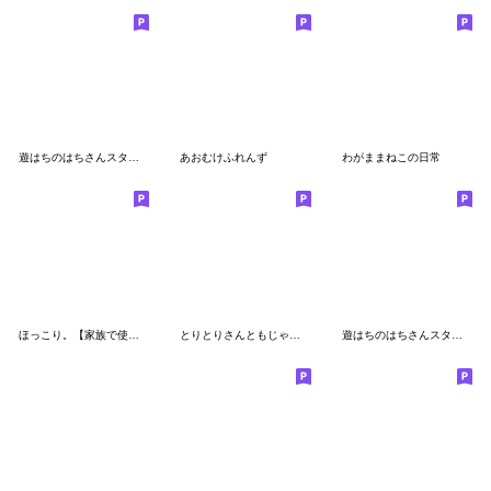
遊はちのはちさんスタンプ～夏休み～
あおむけふれんず
わがままねこの日常
ほっこり。【家族で使えるスタンプ】
とりとりさんともじゃりん。
遊はちのはちさんスタンプ3