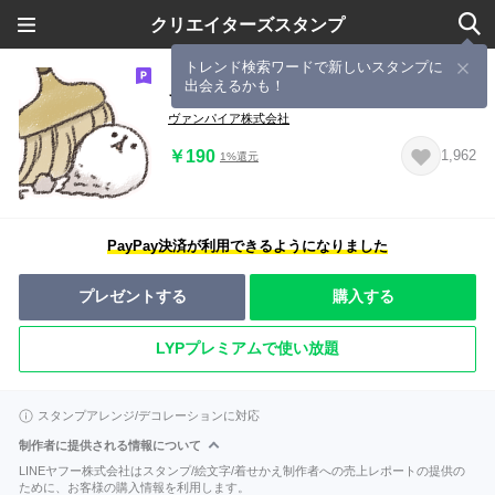
クリエイターズスタンプ
トレンド検索ワードで新しいスタンプに
出会えるかも！
イキがるけだま
ヴァンパイア株式会社
￥190
1,962
1%還元
PayPay決済が利用できるようになりました
プレゼントする
購入する
LYPプレミアムで使い放題
スタンプアレンジ/デコレーションに対応
制作者に提供される情報について
LINEヤフー株式会社はスタンプ/絵文字/着せかえ制作者への売上レポートの提供の
ために、お客様の購入情報を利用します。