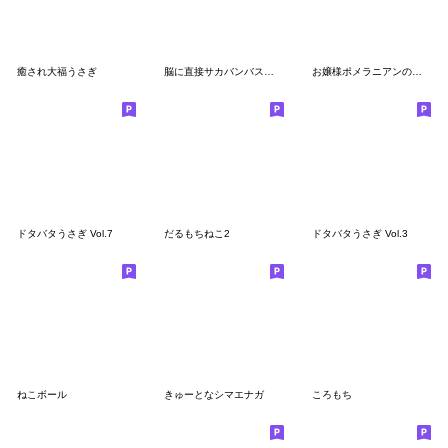
癒され大福うさぎ
脳に直接サカバンバスピス
お嬢様ポメラニアンの日常
ドタバタうさぎ Vol.7
だるもちねこ2
ドタバタうさぎ Vol.3
ねこボール
きゅーとなシマエナガ
ころもち