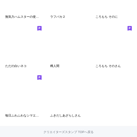
無気力ハムスターの使いやすい日常スタンプ
ラフパカ２
ころもち そのに
ただの白いネコ
樽人間
ころもち そのさん
毎日ふわふわなシマエナガ
ふきだしあざらしさん
クリエイターズスタンプ TOPへ戻る