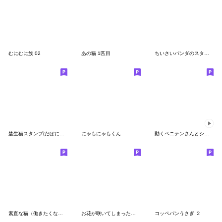
むにむに族 02
あの猫 1匹目
ちいさいパンダのスタンプ（筆）
埜生猫スタンプ(だぼにゃん)
にゃもにゃもくん
動くベニテンさんとシュルームさん。
素直な猫（働きたくない）
お花が咲いてしまった系男の子3
コッペパンうさぎ ２