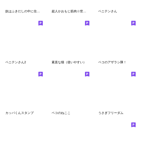
奴はふきだしの中に住んでいる
超人かおもじ筋肉☆世紀末「顔文字マン」
ベニテンさん
ベニテンさん2
素直な猫（使いやすい）
ペコのアザラシ隊！
カッパくんスタンプ
ペコのねここ
うさぎフリーダム