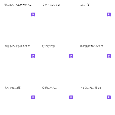
荒ぶるシマエナガさん2
くとぅるふぅ２
ぶに【1】
遊はちのはちさんスタンプ～冬～
むにむに族
春の無気力ハムスタースタンプ
もちゃぬこ(夏)
交錯にゃんこ
ドSなこねこ様 16