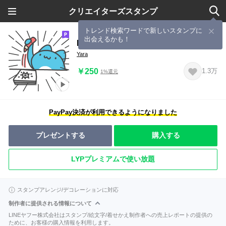
クリエイターズスタンプ
トレンド検索ワードで新しいスタンプに
出会えるかも！
Bugcat-capoo Crazy workplace
Yara
￥250
1.3万
1%還元
PayPay決済が利用できるようになりました
プレゼントする
購入する
LYPプレミアムで使い放題
スタンプアレンジ/デコレーションに対応
制作者に提供される情報について
LINEヤフー株式会社はスタンプ/絵文字/着せかえ制作者への売上レポートの提供の
ために、お客様の購入情報を利用します。