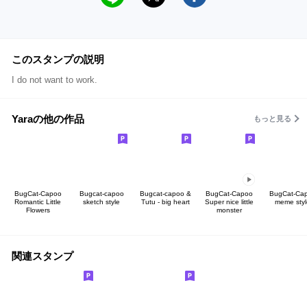
このスタンプの説明
I do not want to work.
Yaraの他の作品
もっと見る
BugCat-Capoo
Bugcat-capoo
Bugcat-capoo &
BugCat-Capoo
BugCat-Ca
Romantic Little
sketch style
Tutu - big heart
Super nice little
meme styl
Flowers
monster
関連スタンプ