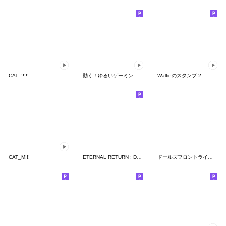
CAT_!!!!!
動く！ゆるいゲーミング猫２
Walfieのスタンプ 2
CAT_M!!!
ETERNAL RETURN : Daily life on Lumia 01
ドールズフロントライン2 Vol.2