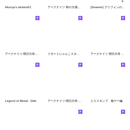
Akunya's stickers01
アークナイツ 秋の大感謝祭2023
[Seseren] グリフォンの戦場日常 ver.2
アークナイツ-明日方舟-ロドスの日常
リモートにゃんこスタンプ
アークナイツ 明日方舟 憩いのひととき
Legend of Mortal - Girls
アークナイツ-明日方舟-喧騒の掟
とりスタンプ 格ゲー編