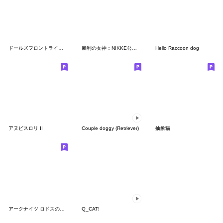
ドールズフロントライン Vol.2
勝利の女神：NIKKE公式スタンプ第4弾(EV)
Hello Raccoon dog
アヌビスロリ II
Couple doggy (Retriever)
抽象猫
アークナイツ ロドスの仕事
Q_CAT!