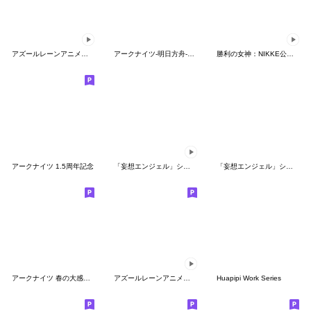
アズールレーンアニメションスタンプVol.3
アークナイツ-明日方舟-秋の大感謝祭2021
勝利の女神：NIKKE公式スタンプ第2弾(EV)
アークナイツ 1.5周年記念
「妄想エンジェル」シリーズスタンプ第3弾
「妄想エンジェル」シリーズスタンプ第4弾
アークナイツ 春の大感謝祭2023
アズールレーンアニメションスタンプVol1
Huapipi Work Series