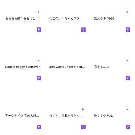
もちもち動くももねこちゃん17
ねこのぶーちゃんスタンプ3
震えるネコ(小)
Couple doggy 6(retriever)
Jia0 works under the utility pole.
震えるネコ
アークナイツ 春の大感謝祭2024
うごく！東北きりたんとずんだもん
動く！やみねこ