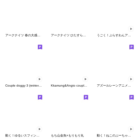
アークナイツ 春の大感謝祭2022
アークナイツ ひたすらスペクター
うごく！ぷらすわんアバタースタンプ
Couple doggy 3 (retriever)
Kkamung&Angto couple10(Kkamung ver.)
アズールレーンアニメションスタンプVol.2
動く！ゆるいスフィンクス
もち山金魚×もりもり丸
動く！ねこのぶーちゃんスタンプ