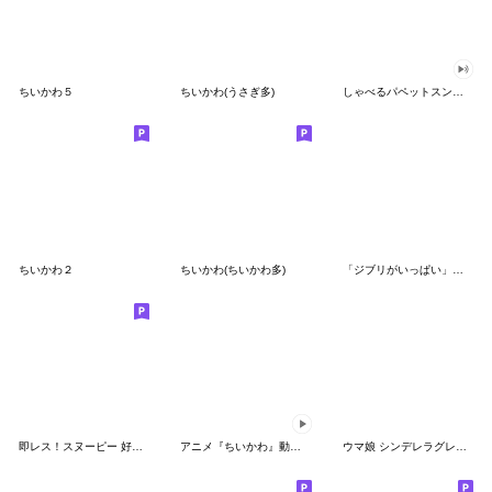
ちいかわ５
ちいかわ(うさぎ多)
しゃべるパペットスンスン（GOOD）
ちいかわ２
ちいかわ(ちいかわ多)
「ジブリがいっぱい」スタンプ
即レス！スヌーピー 好印象な長文スタンプ
アニメ『ちいかわ』動くLINEスタンプ vol.1
ウマ娘 シンデレラグレイ かんたんオグリ