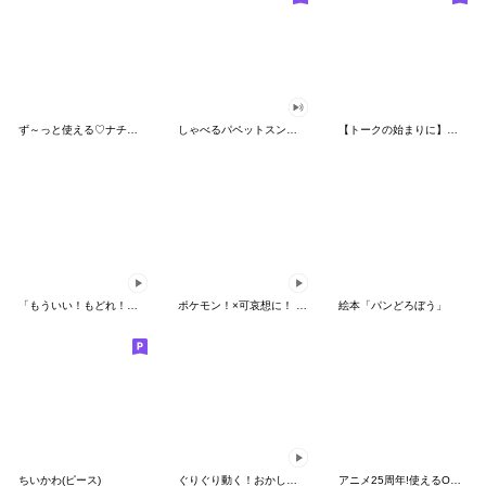
ず～っと使える♡ナチュラルガール
しゃべるパペットスンスン（HAPPY）
【トークの始まりに】ゆるカワ♪スヌーピー
「もういい！もどれ！ピカチュウ！」
ポケモン！×可哀想に！ ムチっとスタンプ
絵本「パンどろぼう」
ちいかわ(ピース)
ぐりぐり動く！おかしなポケモンスタンプ
アニメ25周年!使えるONE PIECEスタンプ