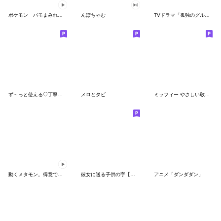
ポケモン パモまみれスタンプ
んぽちゃむ
TVドラマ「孤独のグルメ」
ず～っと使える♡丁寧な敬語お辞儀スタンプ
メロとタビ
ミッフィー やさしい敬語スタンプ
動くメタモン。得意でも苦手でもへんしん！
彼女に送る子供の字【カップル・彼氏】
アニメ「ダンダダン」