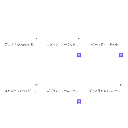
アニメ『ちいかわ』動くLINEスタンプ vol.2
コダック、ノーてんきに悩み中！
ハローキティ ギャルバイブス♡
またまたしゃべるゾ！クレヨンしんちゃん
ゴブリン・ノーム・ホーン
ずっと使える！スヌーピーのグリーティング