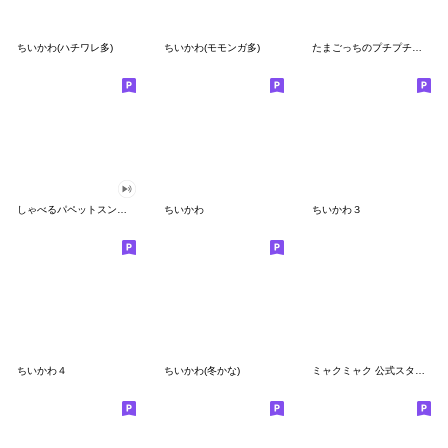
ちいかわ(ハチワレ多)
ちいかわ(モモンガ多)
たまごっちのプチプチおみせっち
しゃべるパペットスンスン
ちいかわ
ちいかわ３
ちいかわ４
ちいかわ(冬かな)
ミャクミャク 公式スタンプ第２弾