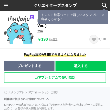
クリエイターズスタンプ
トレンド検索ワードで新しいスタンプに
出会えるかも！
BugCat-Capoo Easy to chat (Thai
Ver. )
Yara
￥190
3,110
1%還元
PayPay決済が利用できるようになりました
プレゼントする
購入する
LYPプレミアムで使い放題
スタンプアレンジ/デコレーションに対応
制作者に提供される情報について
LINEヤフー株式会社はスタンプ/絵文字/着せかえ制作者への売上レポートの提供の
ために、お客様の購入情報を利用します。