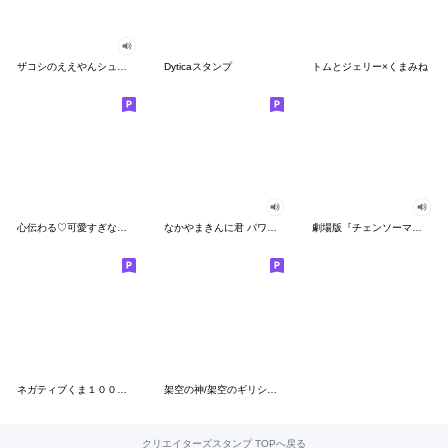
ザコシのええやんシューシュースタンプ
Dyticaスタンプ
トムとジェリー×くまみね
心伝わる♡可愛すぎない大人の長文スタンプ
なかやまきんに君 パワー!!スタンプ
劇場版『チェンソーマン レゼ篇』
ネガティブくま１００％ 憂鬱な一日
架空の神/架空のギリシャ神話
クリエイターズスタンプ TOPへ戻る