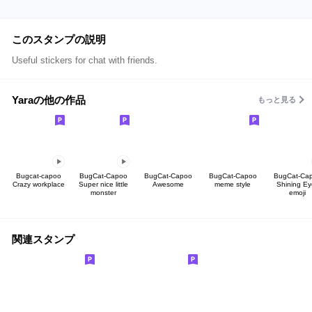
このスタンプの説明
Useful stickers for chat with friends.
Yaraの他の作品
もっと見る
Bugcat-capoo
BugCat-Capoo
BugCat-Capoo
BugCat-Capoo
BugCat-Ca
Crazy workplace
Super nice little
Awesome
meme style
Shining Ey
monster
emoji
関連スタンプ