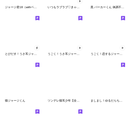
ジャージ君18（withベビー君）
いつもラブラブ♡きゃわわなベビーちゃん
黒 パーカーくん 体調不良を気遣う
とびだす！うさ耳ジャージ君
うごく！うさ耳ジャージ君のお正月Re
うごく！恋するジャージちゃん
猫ジャージくん
ツンデレ猫耳少年【全力かまちょ2】
ましまし！ゆるだらちゃん