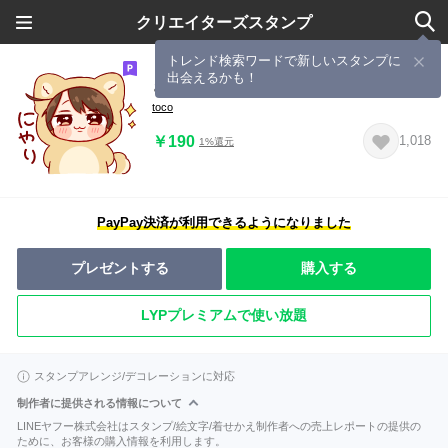
クリエイターズスタンプ
トレンド検索ワードで新しいスタンプに
出会えるかも！
きぐるみちゃん ♡4
toco
￥190
1,018
1%還元
PayPay決済が利用できるようになりました
プレゼントする
購入する
LYPプレミアムで使い放題
スタンプアレンジ/デコレーションに対応
制作者に提供される情報について
LINEヤフー株式会社はスタンプ/絵文字/着せかえ制作者への売上レポートの提供の
ために、お客様の購入情報を利用します。