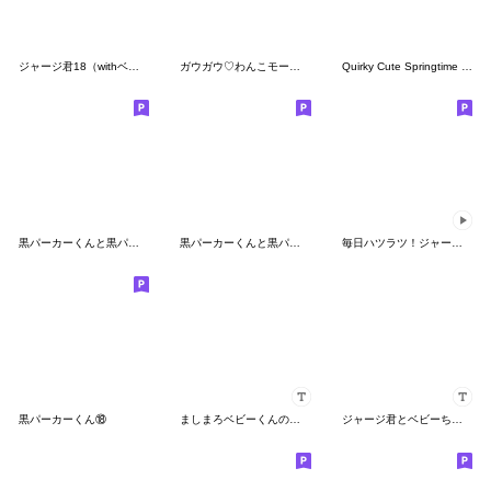
ジャージ君18（withベビーちゃん）
ガウガウ♡わんこモードのジャージくん
Quirky Cute Springtime Jersey Kun
黒パーカーくんと黒パーカーちゃん⑦
黒パーカーくんと黒パーカーちゃん⑩
毎日ハツラツ！ジャージ君スタンプ
黒パーカーくん⑱
ましまろベビーくんのカスタムスタンプ
ジャージ君とベビーちゃん（カスタム）