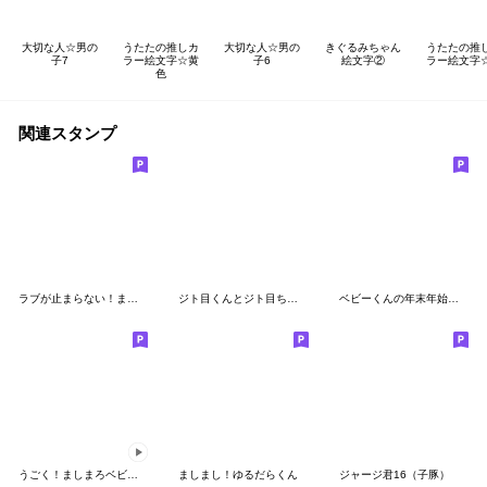
大切な人☆男の
うたたの推しカ
大切な人☆男の
きぐるみちゃん
うたたの推
子7
ラー絵文字☆黄
子6
絵文字②
ラー絵文字
色
関連スタンプ
ラブが止まらない！ましまろベビーくん
ジト目くんとジト目ちゃん
ベビーくんの年末年始スタンプRe
うごく！ましまろベビーくん
ましまし！ゆるだらくん
ジャージ君16（子豚）