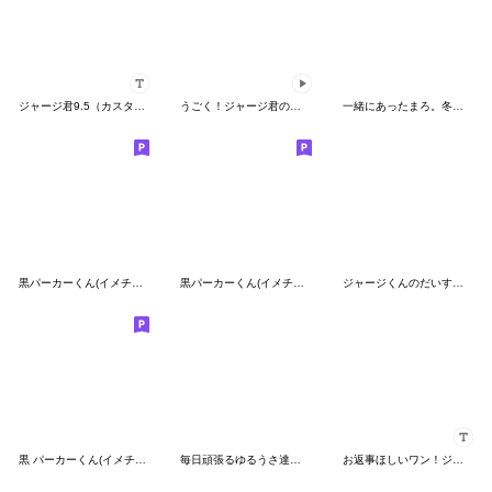
ジャージ君9.5（カスタム）
うごく！ジャージ君の夏休み
一緒にあったまろ。冬のゆるだらくん
黒パーカーくん(イメチェンver.)⑲
黒パーカーくん(イメチェンver.)⑰
ジャージくんのだいすきスタンプ
黒 パーカーくん(イメチェンver.)⑨
毎日頑張るゆるうさ達のスタンプ
お返事ほしいワン！ジャージちゃんカスタム