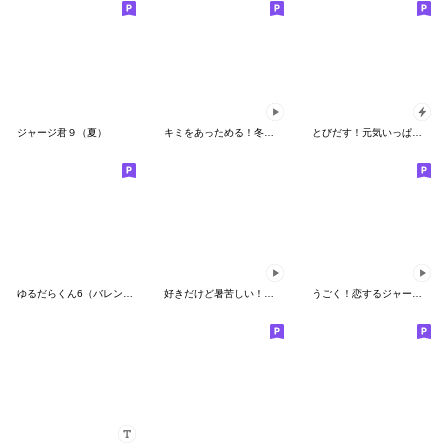
ジャージ君９（夏）
キミをあっためる！冬のジャージ君
とびだす！元気いっぱいジャージ君
ゆるだらくん6（バレンタインデー）
好きだけど暑苦しい！ジャージくん
うごく！恋するジャージ君