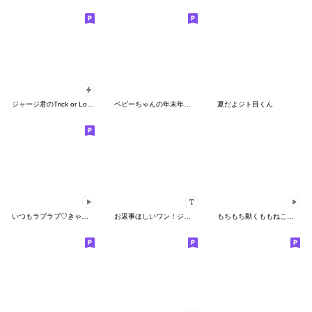
ジャージ君のTrick or Love！
ベビーちゃんの年末年始スタンプRe
夏だよジト目くん
いつもラブラブ♡きゃわわなベビーくん
お返事ほしいワン！ジャージくんカスタム
もちもち動くももねこちゃん17