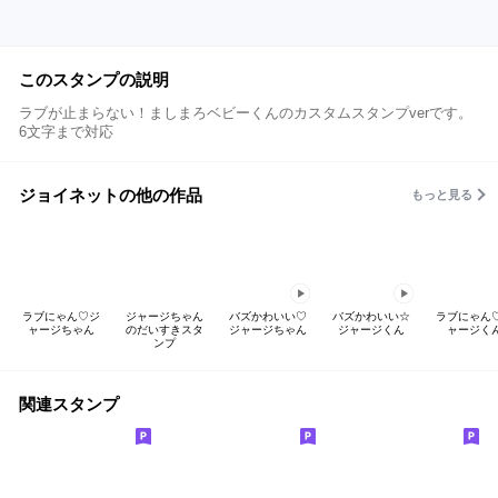
このスタンプの説明
ラブが止まらない！ましまろベビーくんのカスタムスタンプverです。
6文字まで対応
ジョイネットの他の作品
もっと見る
ラブにゃん♡ジ
ジャージちゃん
バズかわいい♡
バズかわいい☆
ラブにゃん
ャージちゃん
のだいすきスタ
ジャージちゃん
ジャージくん
ャージく
ンプ
関連スタンプ