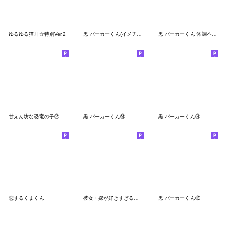
ゆるゆる猫耳☆特別Ver.2
黒 パーカーくん(イメチェンver.)⑨
黒 パーカーくん 体調不良を気遣う
甘えん坊な恐竜の子②
黒 パーカーくん⑭
黒 パーカーくん⑧
恋するくまくん
彼女・嫁が好きすぎる嫉妬深いクマ
黒 パーカーくん⑬