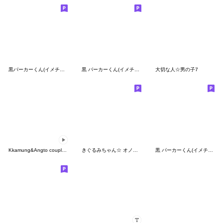
黒パーカーくん(イメチェンver.)⑰
黒 パーカーくん(イメチェンver.)⑧
大切な人☆男の子7
Kkamung&Angto couple10(Kkamung ver.)
きぐるみちゃん☆ オノマトペぺぺ
黒 パーカーくん(イメチェンver.)③