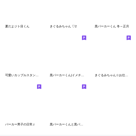
夏だよジト目くん
きぐるみちゃん ♡2
黒パーカーくん 冬～正月
可愛いカップルスタンプ♥(彼氏＆彼女)
黒パーカーくん(イメチェン)体調不良気遣う
きぐるみちゃん☆お仕事&家事
パーカー男子の日常♫
黒パーカーくんと黒パーカーちゃん⑩