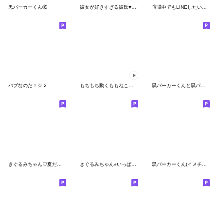
黒パーカーくん⑱
彼女が好きすぎる彼氏♥カップル4
喧嘩中でもLINEしたいよね〜✨女の子もあり
バブなのだ！☆ 2
もちもち動くももねこちゃん17
黒パーカーくんと黒パーカーちゃん⑤
きぐるみちゃん♡夏だね！！
きぐるみちゃん⭐︎いっぱい伝えたい
黒パーカーくん(イメチェンver.)⑬