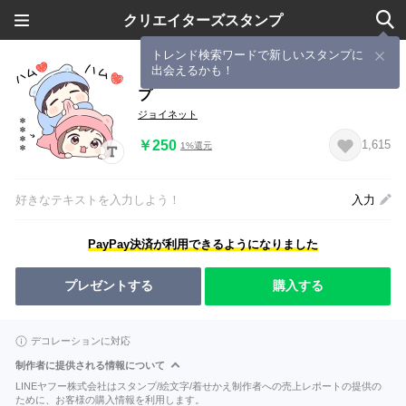
クリエイターズスタンプ
トレンド検索ワードで新しいスタンプに
出会えるかも！
ましまろベビーくんのカスタムスタン
プ
ジョイネット
￥250
1,615
1%還元
好きなテキストを入力しよう！
入力
PayPay決済が利用できるようになりました
プレゼントする
購入する
デコレーションに対応
制作者に提供される情報について
LINEヤフー株式会社はスタンプ/絵文字/着せかえ制作者への売上レポートの提供の
ために、お客様の購入情報を利用します。