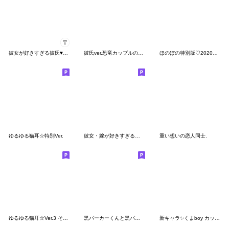
彼女が好きすぎる彼氏♥着ぐるみカップル
彼氏ver.恐竜カップルの日常♡
ほのぼの特別版♡2020ホワイトデー
ゆるゆる猫耳☆特別Ver.
彼女・嫁が好きすぎる嫉妬深いクマ②
重い想いの恋人同士.
ゆるゆる猫耳☆Ver.3 そんな日もある
黒パーカーくんと黒パーカーちゃん⑦
新キャラ✨くまboy カップルで使える