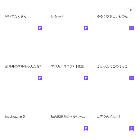
NEKOたくさん
しろっぺ
ゆるくやさしいものたち〜動くスタンプ〜
広島弁のマルちゃんたち3
マジカルコアラ2【敬語スタンプ】
ふとったねこのけっこうゆるいスタンプ
krecii stamp 5
秋の広島弁のマルちゃんたち
コアラのメルボ4