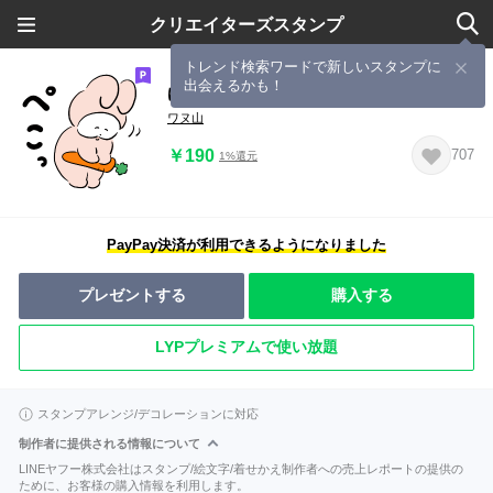
クリエイターズスタンプ
トレンド検索ワードで新しいスタンプに
出会えるかも！
ゆるっとオノマトペ♪ワヌ山×アニマル
ワヌ山
￥190
707
1%還元
PayPay決済が利用できるようになりました
プレゼントする
購入する
LYPプレミアムで使い放題
スタンプアレンジ/デコレーションに対応
制作者に提供される情報について
LINEヤフー株式会社はスタンプ/絵文字/着せかえ制作者への売上レポートの提供の
ために、お客様の購入情報を利用します。