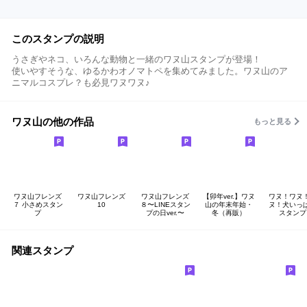
このスタンプの説明
うさぎやネコ、いろんな動物と一緒のワヌ山スタンプが登場！
使いやすそうな、ゆるかわオノマトペを集めてみました。ワヌ山のア
ニマルコスプレ？も必見ワヌワヌ♪
ワヌ山の他の作品
もっと見る
ワヌ山フレンズ
ワヌ山フレンズ
ワヌ山フレンズ
【卯年ver.】ワヌ
ワヌ！ワヌ
７ 小さめスタン
10
８〜LINEスタン
山の年末年始・
ヌ！犬いっ
プ
プの日ver.〜
冬（再販）
スタンプ
関連スタンプ