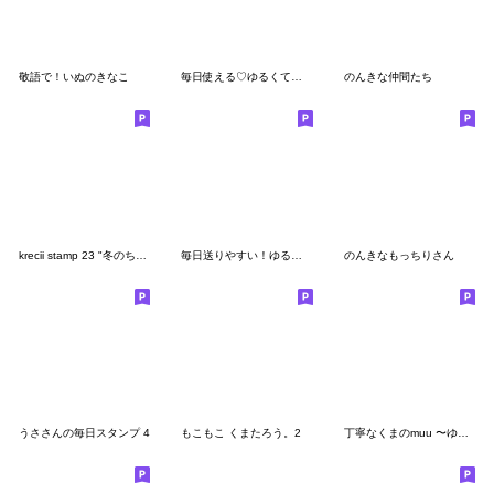
敬語で！いぬのきなこ
毎日使える♡ゆるくてかわいい仲間たち
のんきな仲間たち
krecii stamp 23 "冬のちょうどいい相槌"
毎日送りやすい！ゆるくやさしいものたち
のんきなもっちりさん
うささんの毎日スタンプ 4
もこもこ くまたろう。2
丁寧なくまのmuu 〜ゆる敬語スタンプ