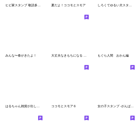
ヒビ家スタンプ 敬語多めver2
夏だよ！ココモとスモア
しろくてゆるい犬スタンプ
みんな〜春がきたよ！
大丈夫なきもちになる マイペースな秋冬
もぐら人間 おかん編
はるちゃん雑貨が出したスタンプ
ココモとスモア６
女の子スタンプ -がんばれ新生活編-