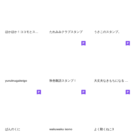
ほかほか！ココモとスモア
たれみみクラブスタンプ
うさこのスタンプ。
yuruiinugakeigo
秋色敬語スタンプ！
大丈夫なきもちになる うさみみもっちり
ぱんのくに
wakuwaku isono
よく動くねこ3