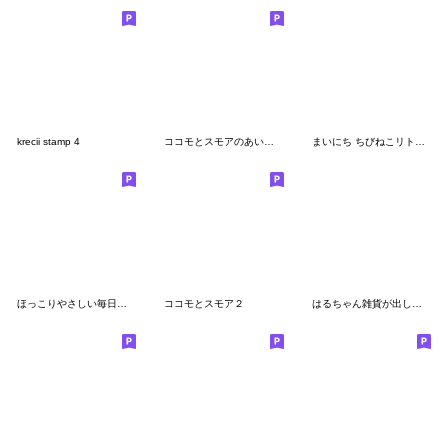
krecii stamp 4
ココモとスモアのあいさつスタンプ
まいにち ちびねこリトルスターズ
ほっこりやさしい毎日言葉12♡喜怒哀楽
ココモとスモア２
はるちゃん雑貨が出したスタンプ２