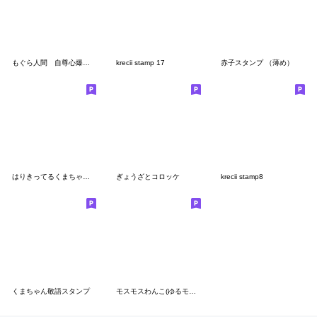
もぐら人間 自尊心爆上げスタンプ
krecii stamp 17
赤子スタンプ （薄め）
はりきってるくまちゃんの日常スタンプ
ぎょうざとコロッケ
krecii stamp8
くまちゃん敬語スタンプ
モスモスわんこ(ゆるモス敬語)