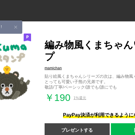
！
編み物風くまちゃん
プ
mamichan
貼り絵風くまちゃんシリーズの次は、編み物風
とっても可愛い子熊の兄弟です。
敬語/丁寧/ベーシック/誰でも/誰にでも
￥190
1%還元
PayPay決済が利用できるよう
プレゼントする