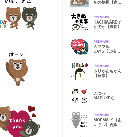
ルの挨拶【家族
連絡】
HACHIWAREで
かでか【挨拶】
カラフル
DAYS【ご挨
拶】
トリかあちゃん
【日常】
ふつう
MARUKEな
【マーク】
MOFMALS【あ
いさつ】再販