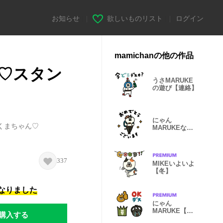
お知らせ
|
欲しいものリスト
|
ログイン
mamichanの他の作品
♡スタン
うさMARUKE
の遊び【連絡】
にゃん
くまちゃん♡
MARUKEな春
【仲良し】
337
MIKEいよいよ
【冬】
になりました
にゃん
MARUKE【リ
購入する
アクション】絵