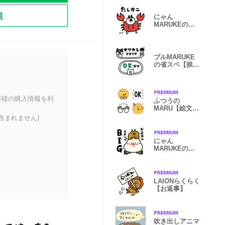
文字
題
にゃん
MARUKEのダ
ジャレ【挨拶】
ブルMARUKE
の省スペ【挨
拶】
客様の購入情報を利
ふつうの
MARU【絵文
字】
含まれません)
にゃん
MARUKEの年
末年始【BIG・
挨拶】
LAIONらくらく
【お返事】
吹き出しアニマ