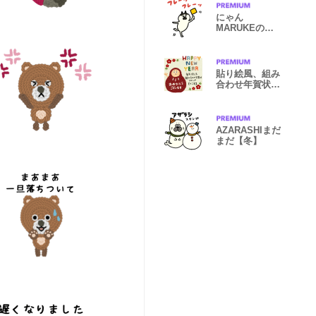
にゃん
MARUKEの冬
【敬語】
貼り絵風、組み
合わせ年賀状
【十二支】
AZARASHIまだ
まだ【冬】