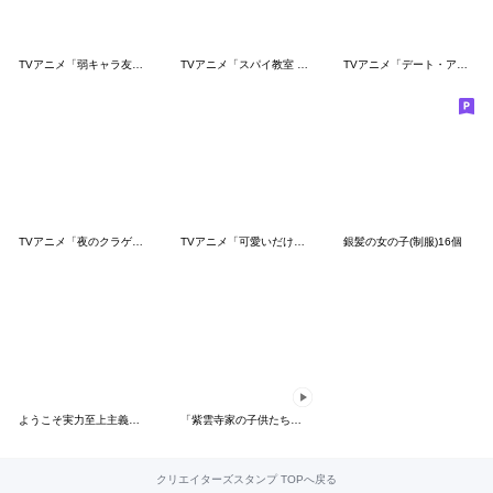
TVアニメ「弱キャラ友崎くん」
TVアニメ「スパイ教室 2nd season」
TVアニメ「デート・ア・ライブⅣ」
TVアニメ「夜のクラゲは泳げない」vol.2
TVアニメ「可愛いだけじゃない式守さん」②
銀髪の女の子(制服)16個
ようこそ実力至上主義の教室へ 2nd Season
「紫雲寺家の子供たち」動くスタンプ vol.1
クリエイターズスタンプ TOPへ戻る