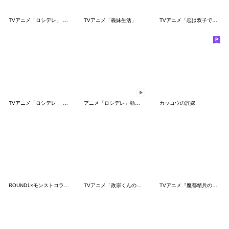
TVアニメ「ロシデレ」 vol.2
TVアニメ「義妹生活」
TVアニメ「恋は双子で割り切れない」
TVアニメ「ロシデレ」 vol.3
アニメ「ロシデレ」動くLINEスタンプ vol.4
カッコウの許嫁
ROUND1×モンストコラボ記念スタンプ
TVアニメ「政宗くんのリベンジ」
TVアニメ『魔都精兵のスレイブ』第2弾