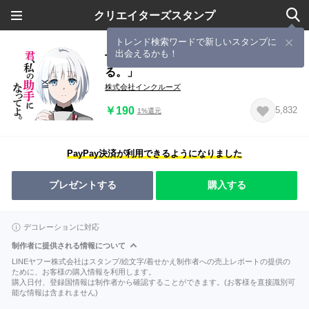
クリエイターズスタンプ
トレンド検索ワードで新しいスタンプに
出会えるかも！
TVアニメ「探偵はもう、死んでい
る。」
株式会社インクルーズ
￥190
5,832
1%還元
PayPay決済が利用できるようになりました
プレゼントする
購入する
デコレーションに対応
制作者に提供される情報について
LINEヤフー株式会社はスタンプ/絵文字/着せかえ制作者への売上レポートの提供の
ために、お客様の購入情報を利用します。
購入日付、登録国情報は制作者から確認することができます。(お客様を直接識別可
能な情報は含まれません)