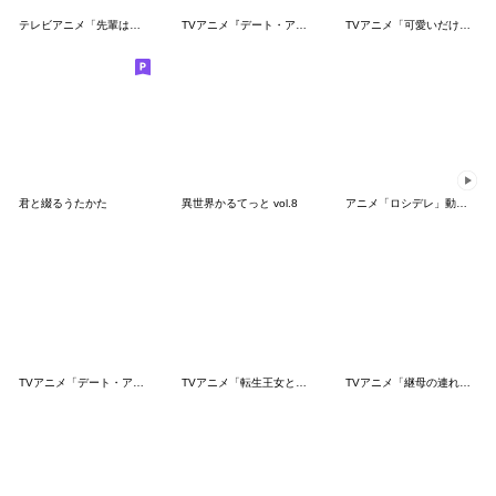
テレビアニメ「先輩はおとこのこ」
TVアニメ『デート・ア・ライブ Ⅱ』
TVアニメ「可愛いだけじゃない式守さん」③
君と綴るうたかた
異世界かるてっと vol.8
アニメ「ロシデレ」動くLINEスタンプ
TVアニメ「デート・ア・ライブ」四糸乃
TVアニメ「転生王女と天才令嬢の魔法革命」
TVアニメ「継母の連れ子が元カノだった」