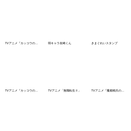
TVアニメ『カッコウの許嫁』名場面スタンプ
弱キャラ友崎くん
きまぐれいスタンプ
TVアニメ『カッコウの許嫁』Season2
TVアニメ「無職転生Ⅱ」
TVアニメ『魔都精兵のスレイブ』第1弾