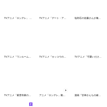
TVアニメ「ロシデレ」 vol.1
TVアニメ「デート・ア・ライブ Ⅴ」
塩対応の佐藤さんが俺にだけ甘い
TVアニメ「ワンルーム天使つき」
TVアニメ『カッコウの許嫁』
TVアニメ「可愛いだけじゃない式守さん」①
TVアニメ「紫雲寺家の子供たち」vol.1
アニメ「ロシデレ」動くLINEスタンプ vol.3
漫画『甘神さんちの縁結び』朝姫オンリー