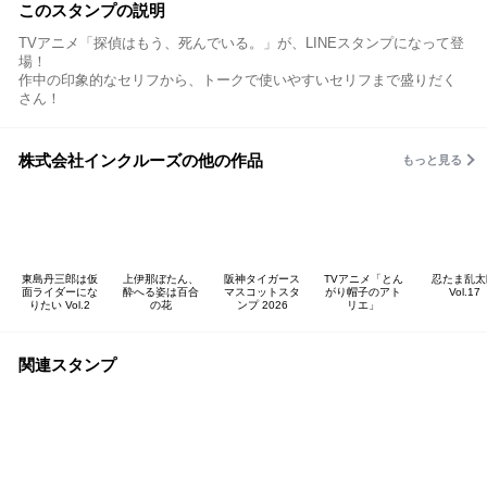
このスタンプの説明
TVアニメ「探偵はもう、死んでいる。」が、LINEスタンプになって登
場！
作中の印象的なセリフから、トークで使いやすいセリフまで盛りだく
さん！
株式会社インクルーズの他の作品
もっと見る
東島丹三郎は仮
上伊那ぼたん、
阪神タイガース
TVアニメ「とん
忍たま乱太
面ライダーにな
酔へる姿は百合
マスコットスタ
がり帽子のアト
Vol.17
りたい Vol.2
の花
ンプ 2026
リエ」
関連スタンプ