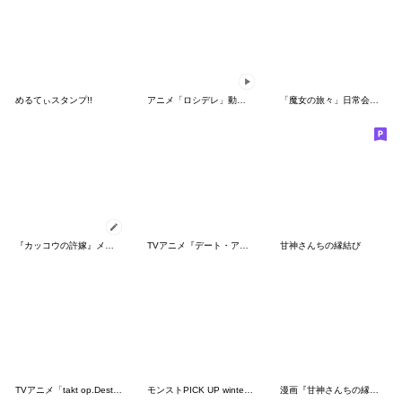
めるてぃスタンプ!!
アニメ「ロシデレ」動くLINEスタンプ vol.2
「魔女の旅々」日常会話スタンプ
『カッコウの許嫁』メッセージスタンプ
TVアニメ『デート・ア・ライブⅢ』
甘神さんちの縁結び
TVアニメ「takt op.Destiny」
モンストPICK UP winter2022
漫画『甘神さんちの縁結び』夕奈オンリー