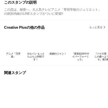
このスタンプの説明
この恋は、秘密―。大人気テレビアニメ「寄宿学校のジュリエット」
の絶対内緒のLINEスタンプがついに登場!!
Creative Plusの他の作品
もっと見る
アニメ『刃牙
ガルパン もっと
鉄鍋のジャン！
『新世紀GPXサ
『パイの実
道』
らぶらぶ作戦で
イバーフォーミ
しの森へよ
す！
ュラ』
そ』第2
関連スタンプ