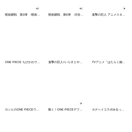
呪術廻戦 第3弾 -呪術高専 生徒組-
呪術廻戦 第6弾 -渋谷事変- vol.1
進撃の巨人 アニメスタンプ
ONE PIECE ちびかわウタンプ
進撃の巨人×いらすとやスタンプ
TVアニメ「はたらく細胞」
ロシヒのONE PIECEウタンプ
動く！ONE PIECEデフォルメスタンプ
カナヘイコラボゆるっとONE PIECE