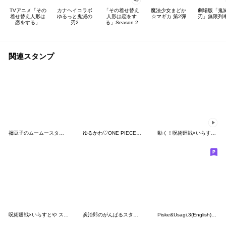
TVアニメ「その
カナヘイコラボ
「その着せ替え
魔法少女まどか
劇場版「鬼
着せ替え人形は
ゆるっと鬼滅の
人形は恋をす
☆マギカ 第2弾
刃」無限列
恋をする」
刃2
る」Season 2
関連スタンプ
禰豆子のムームースタンプ
ゆるかわ♡ONE PIECEウタンプ
動く！呪術廻戦×いらすとや スタンプ
呪術廻戦×いらすとや スタンプ
炭治郎のがんばるスタンプ
Piske&Usagi.3(English) by Kanahei