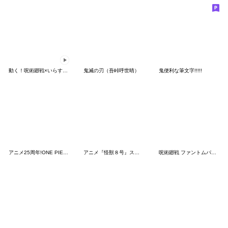
動く！呪術廻戦×いらすとや -懐玉・玉折-
鬼滅の刃（吾峠呼世晴）
鬼便利な筆文字!!!!!
アニメ25周年!ONE PIECE強敵スタンプ
アニメ『怪獣８号』スタンプ
呪術廻戦 ファントムパレード vol.1