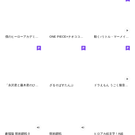
僕のヒーローアカデミア【nakata bench】05
ONE PIECE×ナオココラボスタンプ
動く♪リトル・マーメイド（水彩タッチ）
「永沢君と藤木君のひねくれた友情」の巻
ざるそばすたんぷ
ドラえもん うごく擬音スタンプ
劇場版 呪術廻戦 0
呪術廻戦
ヒロアカ絵文字！A組