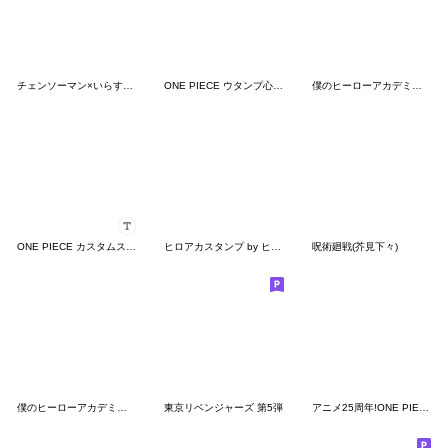
チェンソーマン×いらすとや スタンプ
ONE PIECE ウタンプ心にぐっとくる言葉
僕のヒーローアカデミア by NAKAYUKA
ONE PIECE カスタムスタンプ
ヒロアカスタンプ by ヒビユウ
呪術廻戦(芥見下々)
僕のヒーローアカデミア【nakata bench】01
東京リベンジャーズ 第5弾
アニメ25周年!ONE PIECEゆるやかスタンプ