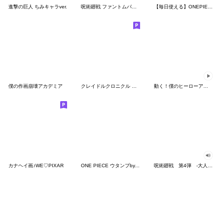
進撃の巨人 ちみキャラver.
呪術廻戦 ファントムパレード vol.2
【毎日使える】ONEPIECEウタンプ
僕の作画崩壊アカデミア
クレイドルクロニクル アーニャの日常その1
動く！僕のヒーローアカデミア×ユウコ
カナヘイ画♪WE♡PIXAR
ONE PIECE ウタンプby.igarashi yuri
呪術廻戦 第4弾 -大人組-