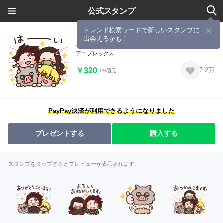
公式スタンプ
トレンド検索ワードで新しいスタンプに
出会えるかも！
カナヘイコラボ ゆるっと鬼滅の刃
アニプレックス
￥320
7.2万
1%還元
PayPay決済が利用できるようになりました
プレゼントする
購入する
スタンプをタップするとプレビューが表示されます。