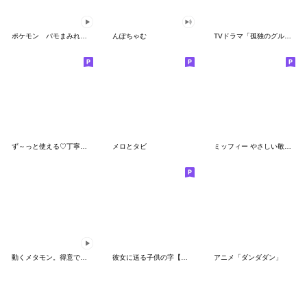
ポケモン パモまみれスタンプ
んぽちゃむ
TVドラマ「孤独のグルメ」
ず～っと使える♡丁寧な敬語お辞儀スタンプ
メロとタビ
ミッフィー やさしい敬語スタンプ
動くメタモン。得意でも苦手でもへんしん！
彼女に送る子供の字【カップル・彼氏】
アニメ「ダンダダン」