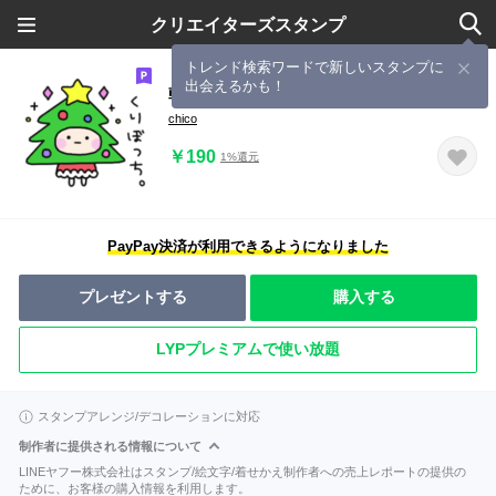
クリエイターズスタンプ
トレンド検索ワードで新しいスタンプに
出会えるかも！
韓国っぽい女の子
chico
￥190
1%還元
PayPay決済が利用できるようになりました
プレゼントする
購入する
LYPプレミアムで使い放題
スタンプアレンジ/デコレーションに対応
制作者に提供される情報について
LINEヤフー株式会社はスタンプ/絵文字/着せかえ制作者への売上レポートの提供の
ために、お客様の購入情報を利用します。