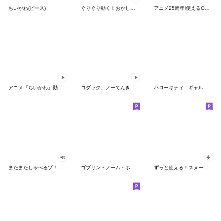
ちいかわ(ピース)
ぐりぐり動く！おかしなポケモンスタンプ
アニメ25周年!使えるONE PIECEスタンプ
アニメ『ちいかわ』動くLINEスタンプ vol.2
コダック、ノーてんきに悩み中！
ハローキティ ギャルバイブス♡
またまたしゃべるゾ！クレヨンしんちゃん
ゴブリン・ノーム・ホーン
ずっと使える！スヌーピーのグリーティング