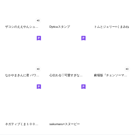
ザコシのええやんシューシュースタンプ
Dyticaスタンプ
トムとジェリー×くまみね
なかやまきんに君 パワー!!スタンプ
心伝わる♡可愛すぎない大人の長文スタンプ
劇場版『チェンソーマン レゼ篇』
ネガティブくま１００％ 憂鬱な一日
sakumaru×スヌーピー