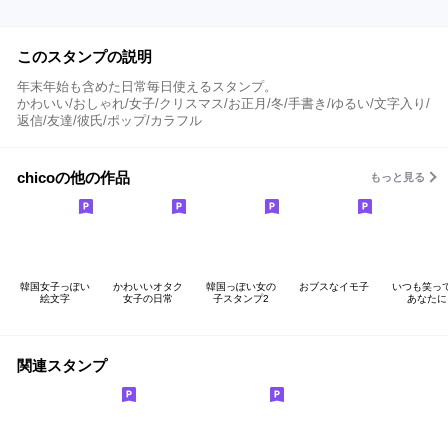
このスタンプの説明
年末年始も含めた日常毎日使えるスタンプ。
かわいい/おしゃれ/女子/クリスマス/お正月/冬/手書き/ゆるい/文字入り/
返信/友達/彼氏/ポップ/カラフル
chicoの他の作品
もっと見る
韓国女子っぽい
かわいいオタク
韓国っぽい女の
おブスなイモ子
いつも笑っ
絵文字
女子の日常
子スタンプ2
あなたに
関連スタンプ