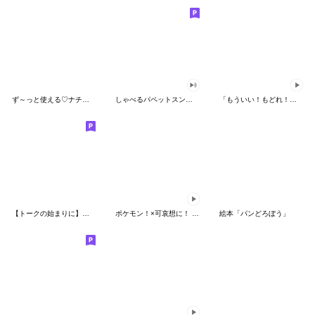
ず～っと使える♡ナチュラルガール
しゃべるパペットスンスン（HAPPY）
「もういい！もどれ！ピカチュウ！」
【トークの始まりに】ゆるカワ♪スヌーピー
ポケモン！×可哀想に！ ムチっとスタンプ
絵本「パンどろぼう」