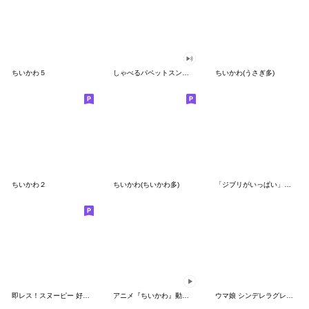
ちいかわ５
しゃべるパペットスンスン（GOOD）
ちいかわ(うさぎ多)
ちいかわ２
ちいかわ(ちいかわ多)
「ジブリがいっぱい」スタンプ
即レス！スヌーピー 好印象な長文スタンプ
アニメ『ちいかわ』動くLINEスタンプ vol.1
ウマ娘 シンデレラグレイ かんたんオグリ