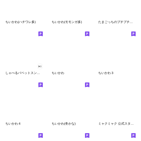
ちいかわ(ハチワレ多)
ちいかわ(モモンガ多)
たまごっちのプチプチおみせっち
しゃべるパペットスンスン
ちいかわ
ちいかわ３
ちいかわ４
ちいかわ(冬かな)
ミャクミャク 公式スタンプ第２弾