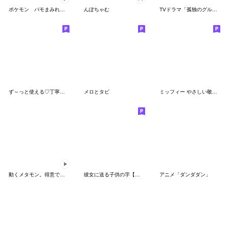
ポケモン パモまみれスタンプ
んぽちゃむ
TVドラマ「孤独のグルメ」
ず～っと使える♡丁寧な敬語お辞儀スタンプ
メロとタビ
ミッフィー やさしい敬語スタンプ
動くメタモン。得意でも苦手でもへんしん！
彼女に送る子供の字【カップル・彼氏】
アニメ「ダンダダン」