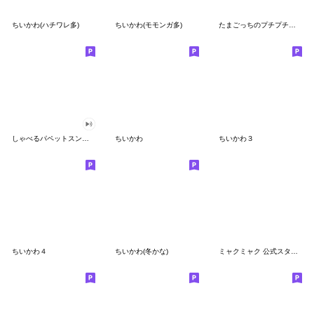
ちいかわ(ハチワレ多)
ちいかわ(モモンガ多)
たまごっちのプチプチおみせっち
しゃべるパペットスンスン
ちいかわ
ちいかわ３
ちいかわ４
ちいかわ(冬かな)
ミャクミャク 公式スタンプ第２弾