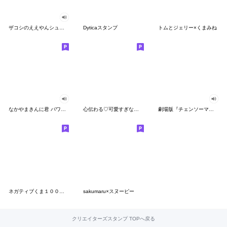
ザコシのええやんシューシュースタンプ
Dyticaスタンプ
トムとジェリー×くまみね
なかやまきんに君 パワー!!スタンプ
心伝わる♡可愛すぎない大人の長文スタンプ
劇場版『チェンソーマン レゼ篇』
ネガティブくま１００％ 憂鬱な一日
sakumaru×スヌーピー
クリエイターズスタンプ TOPへ戻る