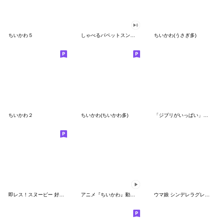
ちいかわ５
しゃべるパペットスンスン（GOOD）
ちいかわ(うさぎ多)
ちいかわ２
ちいかわ(ちいかわ多)
「ジブリがいっぱい」スタンプ
即レス！スヌーピー 好印象な長文スタンプ
アニメ『ちいかわ』動くLINEスタンプ vol.1
ウマ娘 シンデレラグレイ かんたんオグリ