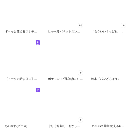
ず～っと使える♡ナチュラルガール
しゃべるパペットスンスン（HAPPY）
「もういい！もどれ！ピカチュウ！」
【トークの始まりに】ゆるカワ♪スヌーピー
ポケモン！×可哀想に！ ムチっとスタンプ
絵本「パンどろぼう」
ちいかわ(ピース)
ぐりぐり動く！おかしなポケモンスタンプ
アニメ25周年!使えるONE PIECEスタンプ