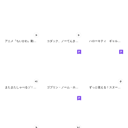
アニメ『ちいかわ』動くLINEスタンプ vol.2
コダック、ノーてんきに悩み中！
ハローキティ ギャルバイブス♡
またまたしゃべるゾ！クレヨンしんちゃん
ゴブリン・ノーム・ホーン
ずっと使える！スヌーピーのグリーティング