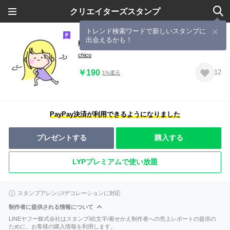
クリエイターズスタンプ
トレンド検索ワードで新しいスタンプに
出会えるかも！
韓国っぽい女の子スタンプ2
chico
￥190
12
1%還元
PayPay決済が利用できるようになりました
プレゼントする
購入する
LYPプレミアムで使い放題
スタンプアレンジ/デコレーションに対応
制作者に提供される情報について
LINEヤフー株式会社はスタンプ/絵文字/着せかえ制作者への売上レポートの提供の
ために、お客様の購入情報を利用します。