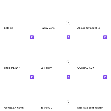
bete sis
Happy Vons
Absurd Unfaedah 4
gadis marah 4
99 Family
GOMBAL KUY
Gombalan Yahut
its typo? 2
kata kata buat kekasih