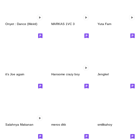
Onyet : Dance (Weird)
MARKAS 1VC 3
Yuta Fam
it's Joe again
Hansome crazy boy
Jengkel
Salahnya Makanan
meros dkk
smilikahoy