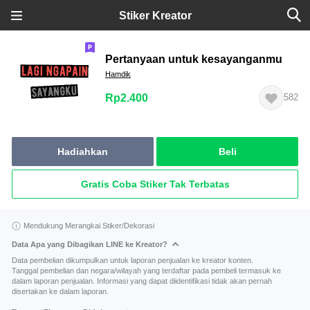
Stiker Kreator
Pertanyaan untuk kesayanganmu
Hamdik
Rp2.400
582
Hadiahkan
Beli
Gratis Coba Stiker Tak Terbatas
Mendukung Merangkai Stiker/Dekorasi
Data Apa yang Dibagikan LINE ke Kreator?
Data pembelian dikumpulkan untuk laporan penjualan ke kreator konten.
Tanggal pembelian dan negara/wilayah yang terdaftar pada pembeli termasuk ke
dalam laporan penjualan. Informasi yang dapat diidentifikasi tidak akan pernah
disertakan ke dalam laporan.