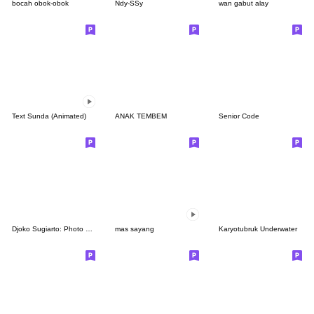
bocah obok-obok
Ndy-SSy
wan gabut alay
Text Sunda (Animated)
ANAK TEMBEM
Senior Code
Djoko Sugiarto: Photo Edition
mas sayang
Karyotubruk Underwater