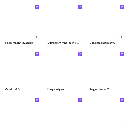
dede macan syantek
Surrealism man in the Edo period.
ucapan salam 1VC
Pelat B-474
Daily dailyan
Aliyya Zadar 2