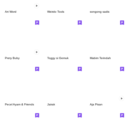
Art Word
Weirdo Tools
songong sadis
Prety Buby
Toggy si Gemuk
Mabim Terindah
Pecel Ayam & Friends
Jairak
Aja Pisan