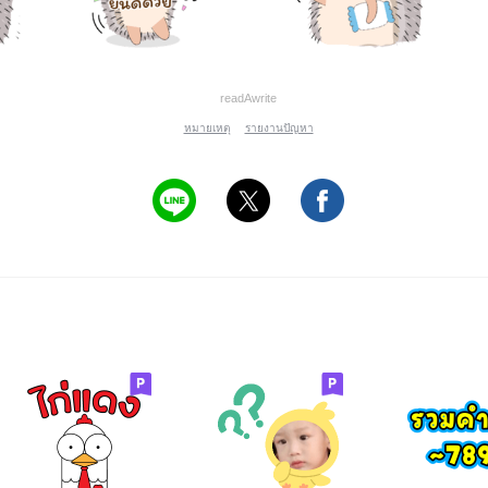
readAwrite
หมายเหตุ
รายงานปัญหา