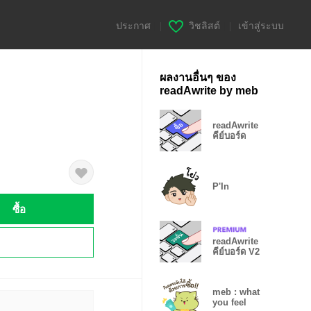
ประกาศ
|
วิชลิสต์
|
เข้าสู่ระบบ
ผลงานอื่นๆ ของ
readAwrite by meb
readAwrite
คีย์บอร์ด
P'In
ซื้อ
!
readAwrite
คีย์บอร์ด V2
meb : what
you feel