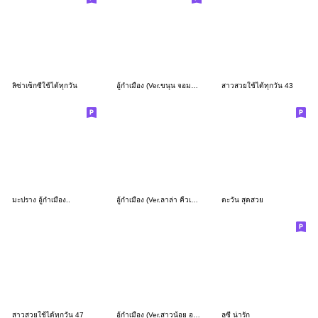
ลิซ่าเซ็กซี่ใช้ได้ทุกวัน
อู้กำเมือง (Ver.ขนุน จอมแก่น)
สาวสวยใช้ได้ทุกวัน 43
มะปราง อู้กำเมือง..
อู้กำเมือง (Ver.ลาล่า คิ้วเกิร์ล)
ตะวัน สุดสวย
สาวสวยใช้ได้ทุกวัน 47
อู้กำเมือง (Ver.สาวน้อย อวบอ้วน)
ลูซี่ น่ารัก