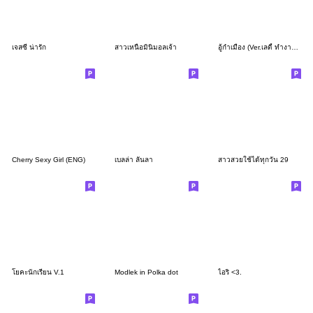
เจสซี่ น่ารัก
สาวเหนือมินิมอลเจ้า
อู้กำเมือง (Ver.เลดี้ ทำงานค่ะ)
Cherry Sexy Girl (ENG)
เบลล่า ลั่นลา
สาวสวยใช้ได้ทุกวัน 29
โยคะนักเรียน V.1
Modlek in Polka dot
ไอริ <3.