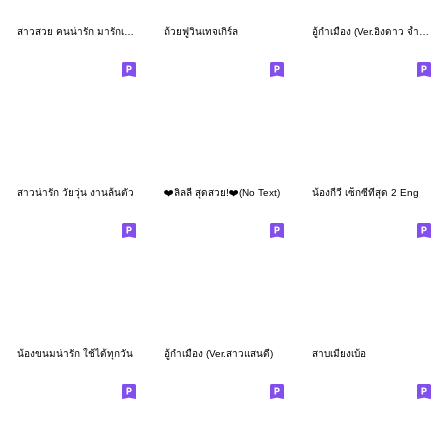
สาวสวย คนน่ารัก มารักเลยไหม
ถ้วยฟูวินเทจเกิร์ล
อู้กำเมือง (Ver.อิงดาว จ้ำม่ำน่ารัก)
สาวน่ารัก วัยวุ่น งานล้นตัว
❤️ลิลลี่ สุดสวย!❤️(No Text)
น้องกีวี เซ็กซี่ที่สุด 2 Eng
น้องขนมน่ารัก ใช้ได้ทุกวัน
อู้กำเมือง (Ver.สาวแสนดี)
สาบเมียงเบ้อ