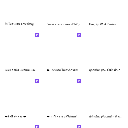
โมโม่อินเลิฟ อักษรใหญ่
Jessica so cuteee (ENG)
Huapipi Work Series
เหมยลี่ ปีนี้จะเปลี่ยนแปลง
❤️ แพนเค้ก ไอ้เราก็สวยซะด้วย ❤️ (Mini)
อู้กำเมือง (Ver.อิ๊งอิ๊ง คิ้วเกิร์ล)
❤️ลิลลี่ สุดสวย!❤️
❤️ มาริ สาวออฟฟิศคนสวย ขยันทำงาน (Mini)
อู้กำเมือง (Ver.หนูริน คิ้วเกิร์ล)