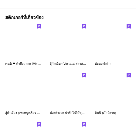
สติกเกอร์ที่เกี่ยวข้อง
เรนนี่ ❤ ทำถึงมากก (Mini -TH)
อู้กำเมือง (Ver.เนเน่ สาวสวยใส)
น้องมะลิค่าา
อู้กำเมือง (Ver.หนูเปรี้ยว แสนซน)
น้องถั่วงอก น่ารักใช้ได้ทุกวัน
มินนี่ (เว้าอีสาน)