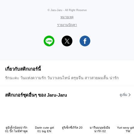
© Jaru-Jaru - All Right Reserve
หมายเหตุ
รายงานปัญหา
เกี่ยวกับสติกเกอร์นี้
รักนะคะ วันแห่งความรัก วันวาเลนไทน์ ตรุษจีน สาวสวยผมสั้น น่ารัก
สติกเกอร์ชุดอื่นๆ ของ Jaru-Jaru
ดูเพิ่ม
ยูมิเด็กน้อยน่ารัก
Darin cute girl
ยูริเซ็กซี่เกิร์ล 20
มารีนมนุษย์เมีย
Yuri sexy gir
01 บิ๊ก ไม่มีคำพูด
01 big EN
น่ารัก 02
TW