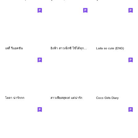
เลดี้ รีแอคชั่น
อิงฟ้า สาวเซ็กซี่ ใช้ได้ทุกวัน
Laila so cute (ENG)
ไลลา น่ารักกก
สาวเฟียสสุดเท่ แต่น่ารัก
Coco Girls Diary