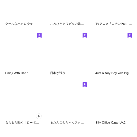
クールなホクロ少女
ころぴとクワガタの妹スタンプ
TVアニメ「コチンPa!」その２
Emoji With Hand
日本が戦う
Just a Silly Boy with Big Forehead
もちもち動く！ローポリねこ vol.1
またんごむちゃんスタンプその1
Silly Office Catto LV.2