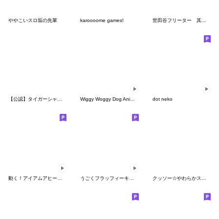
ややこいスロ垢の先輩
karoooome games!
世田谷フリーター 其の一
【公認】タイガーシャークスタンプ
Wiggy Woggy Dog Animated
dot neko
動く！アイアムアヒーロー
うごくフラッフィーキャット
クッソー☆やわらかスタンプ