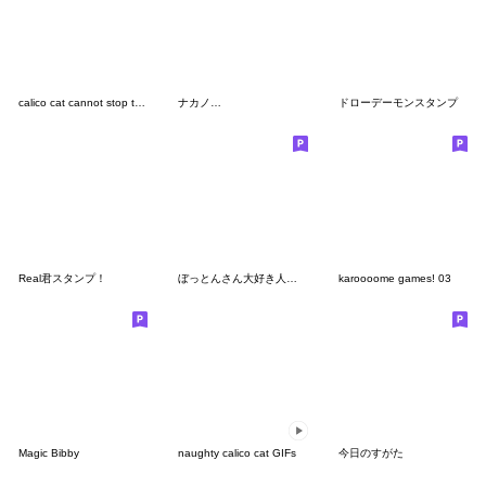
calico cat cannot stop the loneliness
ナカノ…
ドローデーモンスタンプ
Real君スタンプ！
ぼっとんさん大好き人間によるスタンプ
karoooome games! 03
Magic Bibby
naughty calico cat GIFs
今日のすがた