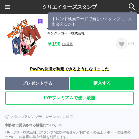
クリエイターズスタンプ
トレンド検索ワードで新しいスタンプに
出会えるかも！
魔法少女マジカルデストロイヤーズ
キングレコード株式会社
￥190
789
1%還元
PayPay決済が利用できるようになりました
プレゼントする
購入する
LYPプレミアムで使い放題
スタンプアレンジ/デコレーションに対応
制作者に提供される情報について
LINEヤフー株式会社はスタンプ/絵文字/着せかえ制作者への売上レポートの提供の
ために、お客様の購入情報を利用します。