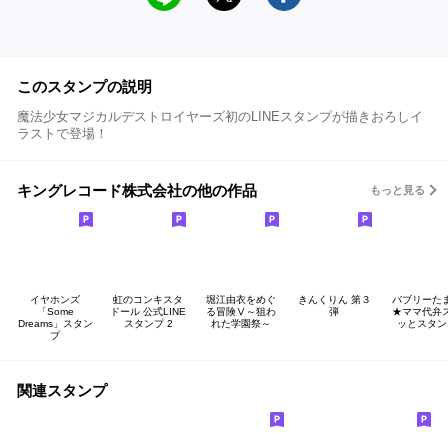
このスタンプの説明
魔法少女マジカルデストロイヤーズ初のLINEスタンプが描きおろしイ
ラストで登場！
キングレコード株式会社の他の作品
もっと見る
イヤホンズ
虹のコンキスタ
堀江由衣をめぐ
きんくりん 第３
バブリーた
「Some
ドール 公式LINE
る冒険Ⅴ～狙わ
弾
★ママ代弁
Dreams」スタン
スタンプ 2
れた学園祭～
ッとスタン
プ
関連スタンプ