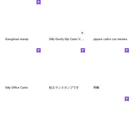
Gangimari stamp
Silly Goofy Dip Catto V.4.5 (Animated)
yippee calico cat memes
Silly Office Catto
粘土マンスタンプです
乖離