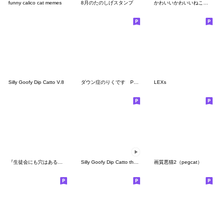
funny calico cat memes
8月のたのしげスタンプ
かわいいかわいいねこちゃん
Silly Goofy Dip Catto V.8
ダウン症のりくです Part3
LEXs
『生徒会にも穴はある！』
Silly Goofy Dip Catto the animated
画質悪猫2（pegcat）