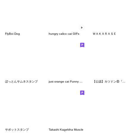
FlyBoi Dog
hungry calico cat GIFs
ＷＡＫＡＲＡＳＥ
ぼっとんサムネスタンプ
just orange cat Funny & Reactions memes
【公認】カツドン⑧『躁・ポジティブ編』
サボットスタンプ
Takashi Kagekiha Muscle