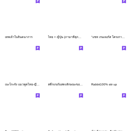
เทพเจ้าในจินตนาการ
ไทย + ญี่ปุ่น (ภาษาที่สุภาพ)
"แชท เรนเจอร์ส โครงการ 3" ถูกต้องนะคร้าบ
เนะโกะจัง แมวพูดไทย-ญี่ปุ่น
สติ๊กเกอร์แสดงลักษณะของกระต่ายร้าย3
Rabbit100% stir up