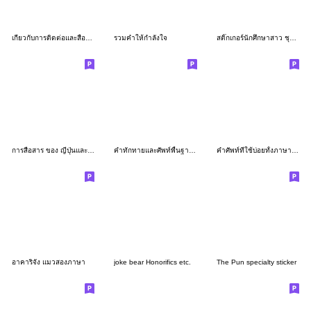
เกี่ยวกับการติดต่อและสื่อสาร
รวมคำให้กำลังใจ
สติ๊กเกอร์นักศึกษาสาว ชุดที่4
การสื่อสาร ของ ญี่ปุ่นและไทย ! 2
คำทักทายและศัพท์พื้นฐานของญี่ปุ่นกับไทย
คำศัพท์ที่ใช้บ่อยทั้งภาษาญี่ปุ่นและไทย
อาคาริจัง แมวสองภาษา
joke bear Honorifics etc.
The Pun specialty sticker