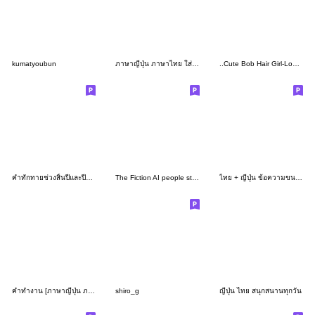
kumatyoubun
ภาษาญี่ปุ่น ภาษาไทย ใส่ใจดีเป็นผู้ใหญ่
..Cute Bob Hair Girl-Long Message-..
คำทักทายช่วงสิ้นปีและปีใหม่
The Fiction AI people stamp 2
ไทย + ญี่ปุ่น ข้อความขนาดใหญ่ การตอบสนอง
คำทำงาน [ภาษาญี่ปุ่น ภาษาไทย] ผู้หญิงค่า
shiro_g
ญี่ปุ่น ไทย สนุกสนานทุกวัน