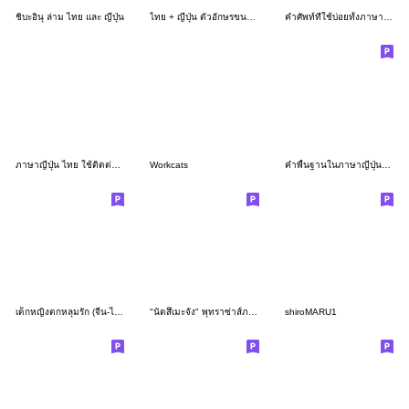
ชิบะอินุ ล่าม ไทย และ ญี่ปุ่น
ไทย + ญี่ปุ่น ตัวอักษรขนาดใหญ่
คำศัพท์ที่ใช้บ่อยทั้งภาษาญี่ปุ่นและไทย9
ภาษาญี่ปุ่น ไทย ใช้ติดต่อได้อย่างสุภาพ
Workcats
คำพื้นฐานในภาษาญี่ปุ่นและภาษาไทย
เด็กหญิงตกหลุมรัก (จีน-ไทย)
"นัตสึเมะจัง" พุทราซ่าส์ภาษาญี่ปุ่น
shiroMARU1