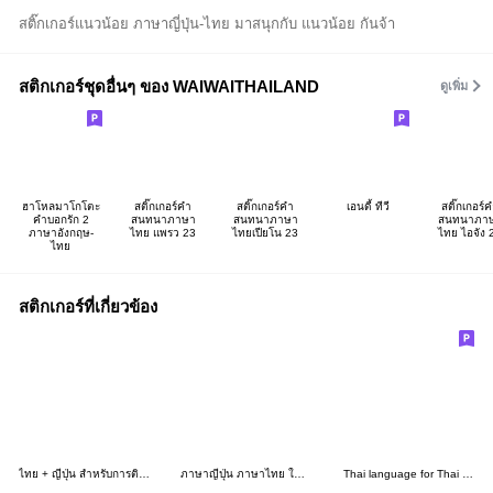
สติ๊กเกอร์แนวน้อย ภาษาญี่ปุ่น-ไทย มาสนุกกับ แนวน้อย กันจ้า
สติกเกอร์ชุดอื่นๆ ของ WAIWAITHAILAND
ดูเพิ่ม
ฮาโหลมาโกโตะ
สติ๊กเกอร์คำ
สติ๊กเกอร์คำ
เอนดี้ ทีวี
สติ๊กเกอร์
คำบอกรัก 2
สนทนาภาษา
สนทนาภาษา
สนทนาภา
ภาษาอังกฤษ-
ไทย แพรว 23
ไทยเปียโน 23
ไทย ไอจัง 
ไทย
สติกเกอร์ที่เกี่ยวข้อง
ไทย + ญี่ปุ่น สำหรับการติดต่อ
ภาษาญี่ปุ่น ภาษาไทย ใช้ทุกวันค่า
Thai language for Thai Driver