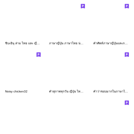
ชิบะอินุ ล่าม ไทย และ ญี่ปุ่น 3
ภาษาญี่ปุ่น ภาษาไทย น่ารัก
คำศัพท์ภาษาญี่ปุ่นและภาษาอีสาน
Noisy chicken32
คำสุภาพทุกวัน ญี่ปุ่น ไทย สีน้ำเก๋ๆ
คำว่าชอบมากในภาษาไทยกับภาษาญี่ปุ่น