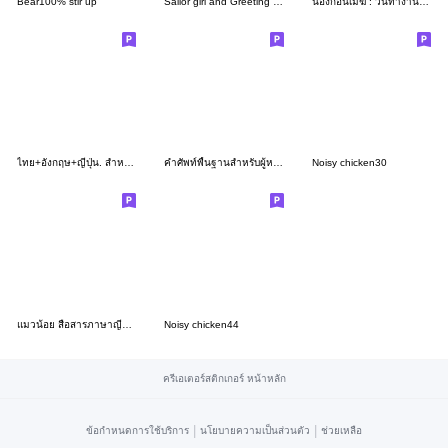
Bear100% stir up
Sailor girl and Greeting of Thai
น้องก้อนเมฆ : วันทำงาน ภาษาเกาหลี - ไทย
ไทย+อังกฤษ+ญี่ปุ่น. สำหรับการทำงาน.
คำศัพท์พื้นฐานสำหรับผู้หญิงภาษาญี่ปุ่น
Noisy chicken30
แมวน้อย สื่อสารภาษาญี่ปุ่นและภาษาไทย
Noisy chicken44
ครีเอเตอร์สติกเกอร์ หน้าหลัก
|
|
ข้อกำหนดการใช้บริการ
นโยบายความเป็นส่วนตัว
ช่วยเหลือ