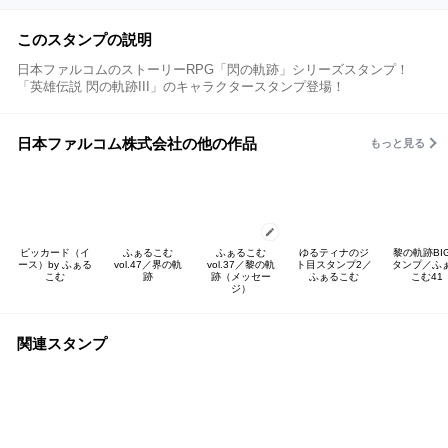
このスタンプの説明
日本ファルコムのストーリーRPG「閃の軌跡」シリーズスタンプ！
「英雄伝説 閃の軌跡III」のキャラクタースタンプ登場！
日本ファルコム株式会社の他の作品
もっと見る
ピッカード（イ
ふぁるこむ
ふぁるこむ
ゆるティナのジ
黎の軌跡BI
ース）by ふぁる
vol.47／界の軌
vol.37／黎の軌
ト目スタンプ2／
タンプ／ふ
こむ
跡
跡（メッセー
ふぁるこむ
こむ41
ジ）
関連スタンプ