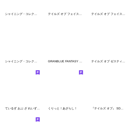
シャイニング・コレクション
テイルズ オブ フェイスチャット 5
テイルズ オブ フェイスチャット 4
シャイニング・コレクション 2
GRANBLUE FANTASY The Animation
テイルズ オブ ゼスティリア ザ クロス
ているず おぶ ざ れいず劇場
くりっと！あざらし！
『テイルズ オブ』 SDスタンプ Vol.2