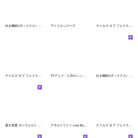
白き鋼鉄のX（イクス） 名言スタンプ
アトリエシリーズ
テイルズ オブ フェイスチャット 8
テイルズ オブ フェイスチャット 1
TVアニメ「八月のシンデレラナイン」
白き鋼鉄のX（イクス） ほんわかスタンプ
蒼き雷霆 ガンヴォルト ほんわかスタンプ
アサルトリリィ Last Bullet スタンプ 2026
テイルズ オブ フェイスチャット ２