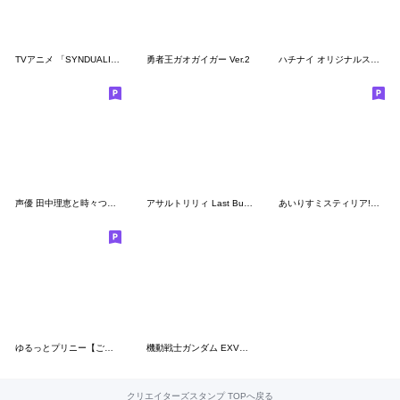
TVアニメ 「SYNDUALITY Noir」
勇者王ガオガイガー Ver.2
ハチナイ オリジナルスタンプ vol.3
声優 田中理恵と時々つなこパンダ
アサルトリリィ Last Bullet 2023 vol.2
あいりすミスティリア!第3弾
ゆるっとプリニー【ごはん】
機動戦士ガンダム EXVS. LINEスタンプ第2弾
クリエイターズスタンプ TOPへ戻る