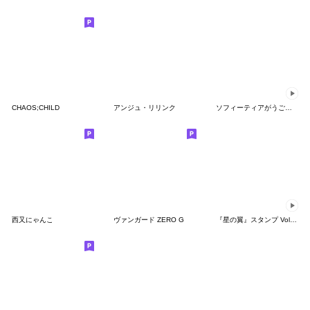
CHAOS;CHILD
アンジュ・リリンク
ソフィーティアがうごくスタンプ
西又にゃんこ
ヴァンガード ZERO G
『星の翼』スタンプ Vol.16 UC