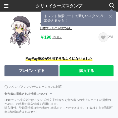
クリエイターズスタンプ
トレンド検索ワードで新しいスタンプに
出会えるかも！
ふぁるこむvol.18／閃の軌跡III
日本ファルコム株式会社
￥190
281
1%還元
PayPay決済が利用できるようになりました
プレゼントする
購入する
スタンプアレンジ/デコレーションに対応
制作者に提供される情報について
LINEヤフー株式会社はスタンプ/絵文字/着せかえ制作者への売上レポートの提供の
ために、お客様の購入情報を利用します。
購入日付、登録国情報は制作者から確認することができます。(お客様を直接識別可
能な情報は含まれません)