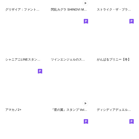
グリザイア：ファントムトリガー #1
閃乱カグラ SHINOVI MASTER -東京妖魔篇-
ストライク・ザ・ブラッド 02
シャニアニLINEスタンプvol.1
ツインエンジェルのスタンプ13(全部テスラ)
がんばるプリニー【冬】
アマカノ2+
『星の翼』スタンプ Vol.17 混沌の雷鳴
ディシディアデュエルムスタンプ Vol.4