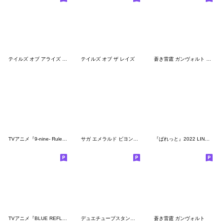
テイルズ オブ アライズ CUTE SDスタンプ
テイルズ オブ ザ レイズ
蒼き雷霆 ガンヴォルト 名言スタンプ
TVアニメ『9-nine- Ruler’s Crown』
サガ エメラルド ビヨンド 第1弾
『ぱれっと』2022 LINEスタンプ
TVアニメ『BLUE REFLECTION RAY/澪』
デュエチューブスタンプ 名場面BEST
蒼き雷霆 ガンヴォルト