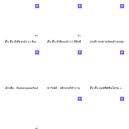
ดึ๊บ ดึ๊บ มีเสียงแน้ววว สิบเก้า
ดึ๊บ ดึ๊บ มีเสียงแน้ววว ยี่สิบสี่
แรบบี้ กระต่ายน้อยอ้วนกลม
เด็กเฮีย - RedremasteRed
พาร์เฟ่ต์ : สติกเกอร์ทำงาน
ดึ๊บ ดึ๊บ ออฟฟิศซินโดรม เจ็ด