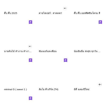
ดึ๊บ ดึ๊บ 2025
ต่ายไฮเปอร์ : สาดดด!!
ดึ๊บ ดึ๊บ ออฟฟิศซินโดรม สี่
นายต้นไม้ ทำงาน ทำงาน ทำงาน!!!
ซัมเมอร์และเพื่อน
น้องยิมยิ้ม ส่งสุข ทุกวัน CutePastel THA
minimal G ( sweet 1 )
ส้มโอ คิ้วเกิร์ล (TH)
มีดี้ ฉลองปีใหม่