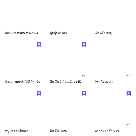
ล่อกแล่ก หัวมน ทำงาน 4
ตุ้ยนุ้ยน่ารัก3
เทียนจ้า สาธุ
น้องสกายน่ารักใช้ได้ทุกวัน
ดึ๊บ ดึ๊บ มีเสียงแน้ววว ยี่สิบสอง
โซล โมเน่ V.2
หมูแดง ฮิปโปน้อย
ดึ๊บ ดึ๊บ 2026
หัวกลมดุ๊กดิ๊ก V.24