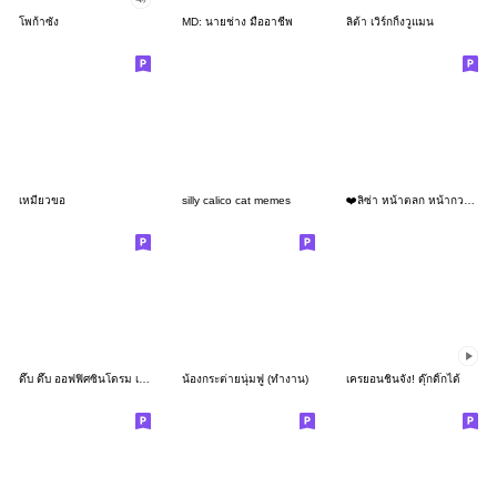
โพก้าซัง
MD: นายช่าง มืออาชีพ
ลิต้า เวิร์กกิ้งวูแมน
เหมียวขอ
silly calico cat memes
❤️ลิซ่า หน้าตลก หน้ากวน!❤️
ดึ๊บ ดึ๊บ ออฟฟิศซินโดรม เก้า
น้องกระต่ายนุ่มฟู (ทำงาน)
เครยอนชินจัง! ดุ๊กดิ๊กได้