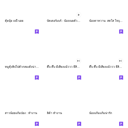
ตุ้ยนุ้ย เบบี้ บอย
บัตเตอร์แบร์ - น้องเนยตัวตึง พุงเต่ง
น้องตาหวาน: สดใส ใจบุญ (สีพาสเทล)
หมูดุ้งฮิปโปตัวกลมเด้งน่ารัก
ดึ๊บ ดึ๊บ มีเสียงแน้ววว ยี่สิบเจ็ด
ดึ๊บ ดึ๊บ มีเสียงแน้ววว ยี่สิบหก
สาวน้อยแก้มป่อง : ทำงาน
ลิต้า ทำงาน
น้องแก้มแก้มน่ารัก