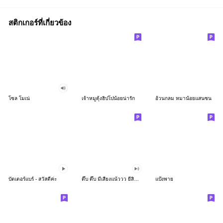
สติกเกอร์ที่เกี่ยวข้อง
โซล โมเน่
เจ้าหมูดุ้งฮิปโปน้อยน่ารัก
อ้วนกลม หมาน้อยแสนซน
บัตเตอร์แบร์ - สวัสดีค่ะ
ดึ๊บ ดึ๊บ มีเสียงแน้ววว ยี่สิบห้า
แป้งพาย