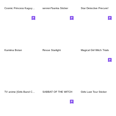
Cosmic Princess Kaguya! Vol.2
senren*banka Sticker
Star Detective Precure!
Kamiina Botan
Revue Starlight
Magical Girl Witch Trials
TV anime [Girls Band Cry] 2
SABBAT OF THE WITCH
Girls Last Tour Sticker