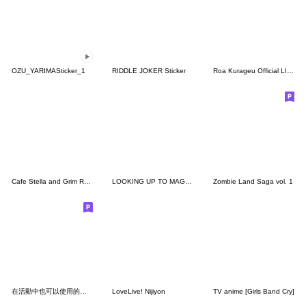
OZU_YARIMASticker_1
RIDDLE JOKER Sticker
Roa Kurageu Official LINE sticker set
Cafe Stella and Grim Reaper Butterfly
LOOKING UP TO MAGICAL GIRLS
Zombie Land Saga vol. 1
在活動中也可以使用的★「蜜瓜醬」貼圖
LoveLive! Nijiyon
TV anime [Girls Band Cry]