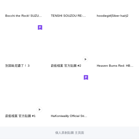
Bocchi the Rock! SUZUKI Haruka Ver.
TENSHI SOUZOU RE-BOOT! Sticker
hoodiegirl(Silver hair)2
別當歐尼醬了！３
蔚藍檔案 官方貼圖 #2
Heaven Burns Red: HBR Theater Vol. 1
蔚藍檔案 官方貼圖 #1
HaKoniwalily Official Sticker
個人原創貼圖 主頁面