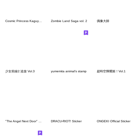
Cosmic Princess Kaguya! Vol.1
Zombie Land Saga vol. 2
偶像大師
少女前線2:追放 Vol.3
yumemita animal's stamp
超時空輝耀姬！Vol.1
"The Angel Next Door" Stamps2
DRACU-RIOT! Sticker
ONGEKI Official Sticker