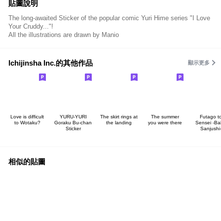
貼圖說明
The long-awaited Sticker of the popular comic Yuri Hime series "I Love
Your Cruddy..."!
All the illustrations are drawn by Manio
Ichijinsha Inc.的其他作品
顯示更多
Love is difficult
YURU-YURI
The skirt rings at
The summer
Futago t
to Wotaku?
Goraku Bu-chan
the landing
you were there
Sensei -Ba
Sticker
Sanjushi
相似的貼圖