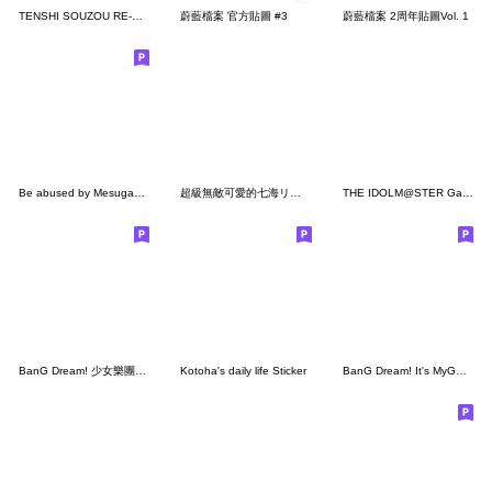
TENSHI SOUZOU RE-BOOT! Sticker Vol.2
蔚藍檔案 官方貼圖 #3
蔚藍檔案 2周年貼圖Vol. 1
Be abused by Mesugaki-Chan 2
超級無敵可愛的七海リンコ
THE IDOLM@STER Gakuen
BanG Dream! 少女樂團派對（繁體）
Kotoha's daily life Sticker
BanG Dream! It's MyGO!!!!! vol.2