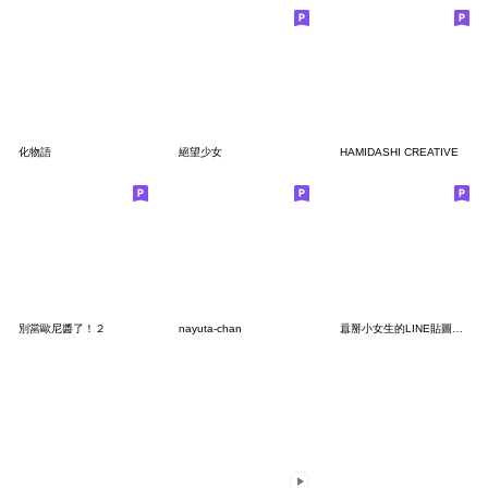
化物語
絕望少女
HAMIDASHI CREATIVE
別當歐尼醬了！２
nayuta-chan
囂掰小女生的LINE貼圖②【繁體中文】