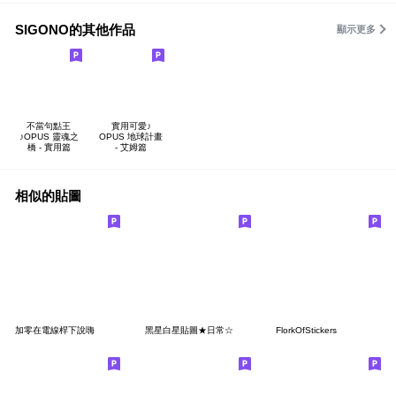
SIGONO的其他作品
顯示更多
不當句點王
實用可愛♪
♪OPUS 靈魂之
OPUS 地球計畫
橋 - 實用篇
- 艾姆篇
相似的貼圖
加零在電線桿下說嗨
黑星白星貼圖★日常☆
FlorkOfStickers