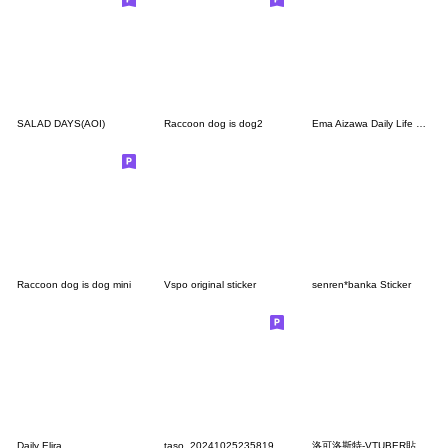
SALAD DAYS(AOI)
Raccoon dog is dog2
Ema Aizawa Daily Life Stickers.(Re)
Raccoon dog is dog mini
Vspo original sticker
senren*banka Sticker
Daily Elira
taso_20241025235819
洛可洛斯特-VTUBER貼圖04