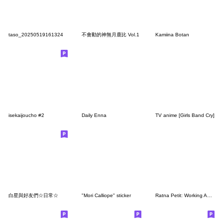
taso_20250519161324
不會動的神無月鹿比 Vol.1
Kamiina Botan
isekaijoucho #2
Daily Enna
TV anime [Girls Band Cry]
白星與好友們☆日常☆
"Mori Calliope" sticker
Ratna Petit: Working Adult Version