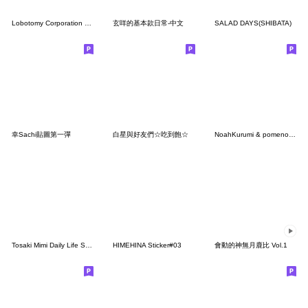
Lobotomy Corporation Sephira
玄咩的基本款日常-中文
SALAD DAYS(SHIBATA)
幸Sachi貼圖第一彈
白星與好友們☆吃到飽☆
NoahKurumi & pomenoah LINEstamps!
Tosaki Mimi Daily Life Stickers.
HIMEHINA Sticker#03
會動的神無月鹿比 Vol.1