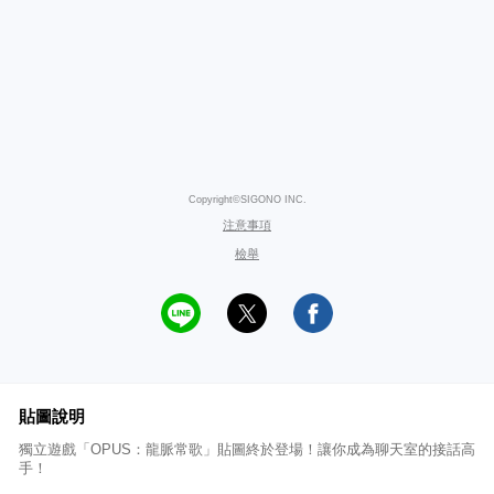
Copyright©SIGONO INC.
注意事項
檢舉
貼圖說明
獨立遊戲「OPUS：龍脈常歌」貼圖終於登場！讓你成為聊天室的接話高
手！