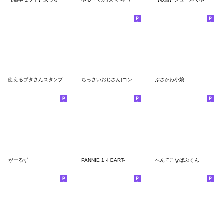
使えるブタさんスタンプ
ちっさいおじさん(コンビ編)
ぶさかわ小娘
がーるず
PANNIE 1 -HEART-
へんてこなばぶくん