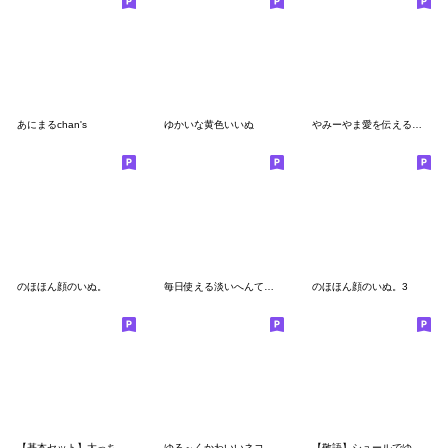
あにまるchan's
ゆかいな黄色いいぬ
やみーやま愛を伝えるスタンプ
のほほん顔のいぬ。
毎日使える淡いへんてこなヒヨコ
のほほん顔のいぬ。3
【基本セット】太っちょくま
ゆる～くかわいいネコとうさぎとクマ
【敬語】シュールでゆるすぎるミニ猿。