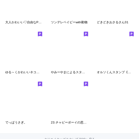
大人かわいい♡自由なPeople
ツンデレベイビーwith動物
どきどきおさるさん01
ゆる～くかわいいネコとうさぎとクマvol.3
やみーやまによるスタンプ⑦
オルソくんスタンプ｟冬｠
でっぱうさぎ。
23.チャビーボーイの思い伝わるスタンプ