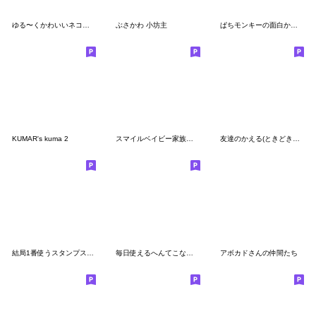
ゆる〜くかわいいネコとうさぎとクマvol.5
ぶさかわ 小坊主
ぱちモンキーの面白かわいいLINEスタンプ
KUMAR's kuma 2
スマイルベイビー家族で使えるスタンプ
友達のかえる(ときどきごりら)
結局1番使うスタンプスマイルベイビー
毎日使えるへんてこなぼくちゃん
アボカドさんの仲間たち