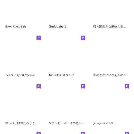
ターバンむすめ
Smilebaby 1
時々関西弁な動物スタンプ#ずっと使える
へんてこなべびちゃん
MACO’ｓ スタンプ
冬のかわいいかえるのこ
のっぺり顔のたろうくん３〜敬語編〜
5.チャビーボーイの思いやりスタンプ
yurayura vol.3