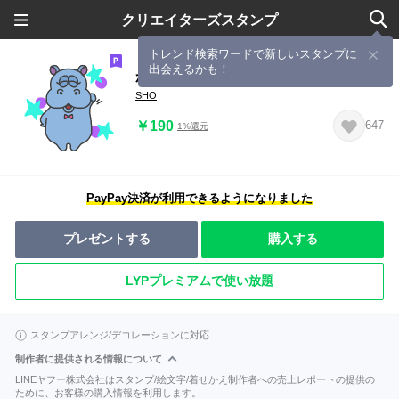
クリエイターズスタンプ
トレンド検索ワードで新しいスタンプに
出会えるかも！
かばおくんスタンプ4
SHO
￥190
647
1%還元
PayPay決済が利用できるようになりました
プレゼントする
購入する
LYPプレミアムで使い放題
スタンプアレンジ/デコレーションに対応
制作者に提供される情報について
LINEヤフー株式会社はスタンプ/絵文字/着せかえ制作者への売上レポートの提供の
ために、お客様の購入情報を利用します。