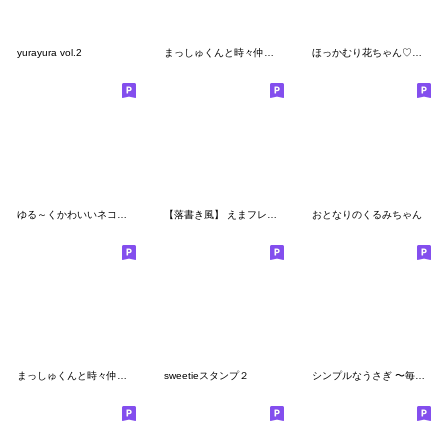
yurayura vol.2
まっしゅくんと時々仲間たち2
ほっかむり花ちゃん♡可愛い言葉
ゆる～くかわいいネコとうさぎとクマvol.2
【落書き風】 えまフレンズ 4
おとなりのくるみちゃん
まっしゅくんと時々仲間たち
sweetieスタンプ２
シンプルなうさぎ 〜毎日使える〜