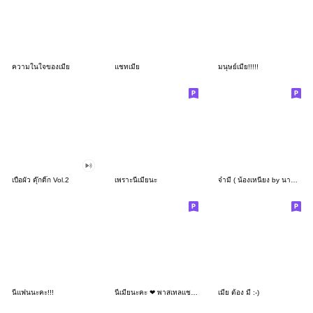
ความในใจของเมีย
แชทเมีย
มนุษย์เมีย!!!!!
เบื่อผัว ดุ๊กดิ๊ก Vol.2
เพราะนี่เมียนะ
จ๋ามี ( น้องเหนียง by นายต้นไม้ )
นี่แฟนนะคะ!!!
นี่เมียนะคะ ❤ พาสเทลแชทน่ารัก
เมีย ต้อง มี :-)