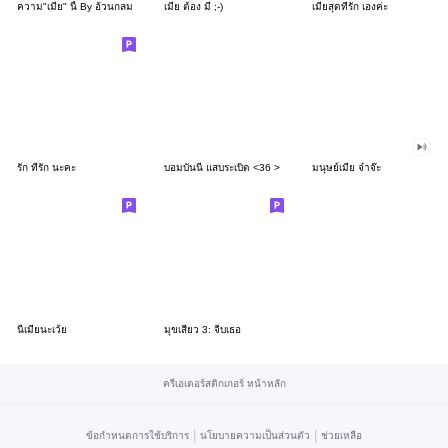
ความ"เมีย" นี้ By อ้วนกลม
เมีย ต้อง มี ;-)
เมียสุดที่รัก เองค่ะ
รัก ที่รัก นะคะ
บอมบันนี่ แสบระเบิด <36 >
มนุษย์เมีย จ๋าจ๊ะ
นี่เมียนะเว้ย
มุขเสี่ยว 3: จีบเธอ
ครีเอเตอร์สติกเกอร์ หน้าหลัก
|
|
ข้อกำหนดการใช้บริการ
นโยบายความเป็นส่วนตัว
ช่วยเหลือ