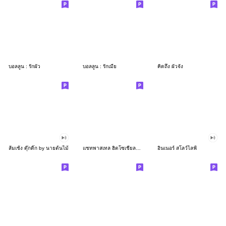
บอลลูน : รักผัว
บอลลูน : รักเมีย
คิดถึง ผัวจัง
ส้มเช้ง ดุ๊กดิ๊ก by นายต้นไม้
แชทพาสเทล ฮิตโซเชียลใช้บ่อยๆ
อินเนอร์ สโลว์ไลฟ์