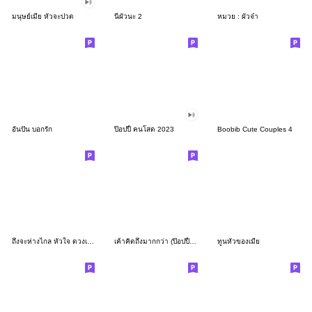
มนุษย์เมีย หัวจะปวด
นี่ผัวนะ 2
หมวย : ผัวจ๋า
อันปัน บอกรัก
ป๊อปปี้ คนโสด 2023
Boobib Cute Couples 4
ถึงจะห่างไกล หัวใจ ดวงเดิม.
เค้าคิดถึงมากกว่า (ป๊อปปี้2022)
ทูนหัวของเมีย