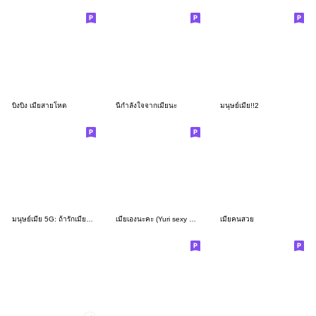
บิงบิง เมียสายโหด
นี่กำลังใจจากเมียนะ
มนุษย์เมีย!!2
มนุษย์เมีย 5G: ถ้ารักเมียต้องเปย์เมีย
เมียเองนะคะ (Yuri sexy girl5)
เมียคนสวย