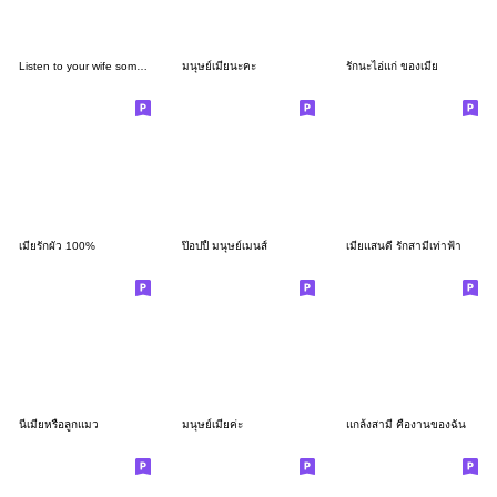
Listen to your wife sometimes.
มนุษย์เมียนะคะ
รักนะไอ่แก่ ของเมีย
เมียรักผัว 100%
ป๊อปปี้ มนุษย์เมนส์
เมียแสนดี รักสามีเท่าฟ้า
นี่เมียหรือลูกแมว
มนุษย์เมียค่ะ
แกล้งสามี คืองานของฉัน