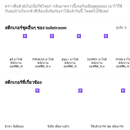
คราวที่แล้วยังไม่เข็ดใช่ไหม!! กลับมาคราวนี้เจอกับเมียดุคูณสอง เอาไว้ใช้
กับพ่อบ้านใจกกล้าที่เริ่มแข็งข้อกับเราได้แล้ววันนี้ โหลดไปใช้เลย!
สติกเกอร์ชุดอื่นๆ ของ toiletroom
ดูเพิ่ม
คูริ อาโรมิ
PRUKSA อาโรมิ
สุขุมา อาโรมิ
SORRY อาโรมิ
POW อาโร
พนักงาน
พนักงาน
พนักงาน
พนักงาน
พนักงาน
ออฟฟิศ_N
ออฟฟิศ_N e
ออฟฟิศ_N
ออฟฟิศ_N e
ออฟฟิศ_N
สติกเกอร์ที่เกี่ยวข้อง
ผัวขา นี่เมียเอง
บิงบิง เมียมาแล้ว!
ใช้แล้วน่ารัก ชุด เมียน่ารัก