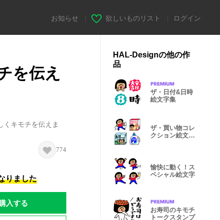
お知らせ
|
欲しいものリスト
|
ログイン
HAL-Designの他の作
品
チを伝え
ザ・日付&日時
絵文字集
しくキモチを伝えま
ザ・買い物コレ
クション絵文字
３
774
愉快に動く！ス
ペシャル絵文字
になりました
購入する
お寿司のキモチ
トークスタンプ