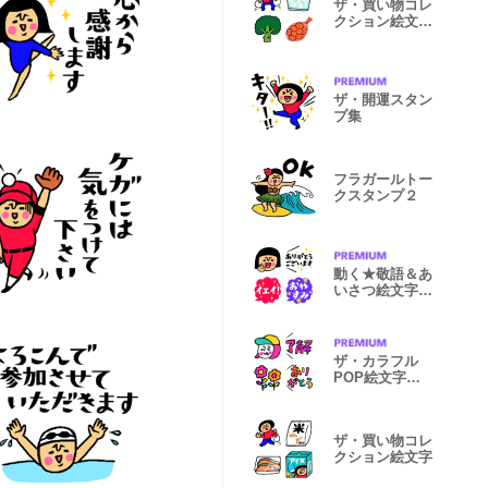
ザ・買い物コレ
クション絵文字
2
ザ・開運スタン
プ集
フラガールトー
クスタンプ２
動く★敬語＆あ
いさつ絵文字集
２
ザ・カラフル
POP絵文字集
【挨拶編】
ザ・買い物コレ
クション絵文字