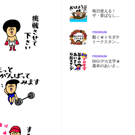
毎日使える！
ザ・昔ばなしス
タンプ集２
動く★トモダチ
トークスタンプ
【秋】
BIG!デカ文字★
基本のあいさつ
万能スタンプ