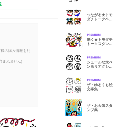
題
つながる★トモ
ダチトークペア
絵文字
動く★トモダチ
トークスタンプ
【冬・正月】
客様の購入情報を利
含まれません)
シュールな太ペ
ン画リアクショ
ン絵文字
ザ・ゆるくも絵
文字集
ザ・お天気スタ
ンプ集