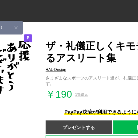
！
ザ・礼儀正しくキモ
るアスリート集
HAL-Design
さまざまなスポーツのアスリート達が、礼儀正
す。
￥190
1%還元
PayPay決済が利用できるよう
プレゼントする