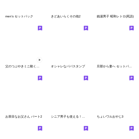
men's セットパック
きどあいらくその他2
銭湯男子 昭和レトロ(死語)
父のつぶやきミニ動く！【報告】
オシャレなパパスタンプ
旦那から妻へ セットパック
お茶目なお父さん パート2
シニア男子も使える！日常会話ポップ！
ちょいワルおやじ3