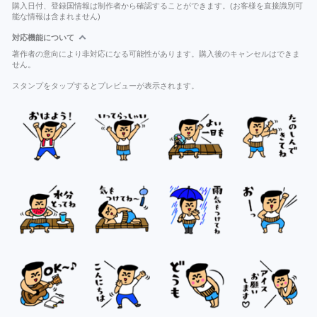
購入日付、登録国情報は制作者から確認することができます。(お客様を直接識別可
能な情報は含まれません)
対応機能について
著作者の意向により非対応になる可能性があります。購入後のキャンセルはできま
せん。
スタンプをタップするとプレビューが表示されます。