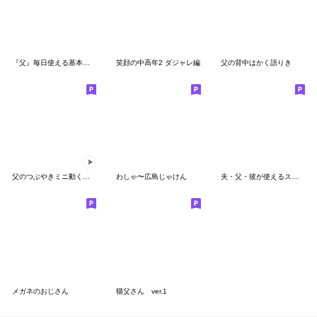
『父』毎日使える基本セット
笑顔の中高年2 ダジャレ編
父の背中はかく語りき
父のつぶやきミニ動く！【いい上司】
わしゃ〜広島じゃけん
夫・父・彼が使えるスタンプ第3弾
メガネのおじさん
猫父さん ver.1