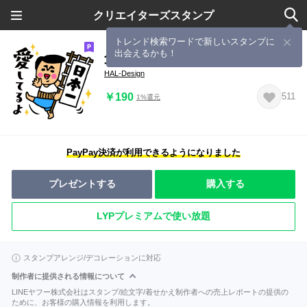
クリエイターズスタンプ
トレンド検索ワードで新しいスタンプに
出会えるかも！
父のキモチトークスタンプ2
HAL-Design
￥190
511
1%還元
PayPay決済が利用できるようになりました
プレゼントする
購入する
LYPプレミアムで使い放題
スタンプアレンジ/デコレーションに対応
制作者に提供される情報について
LINEヤフー株式会社はスタンプ/絵文字/着せかえ制作者への売上レポートの提供の
ために、お客様の購入情報を利用します。