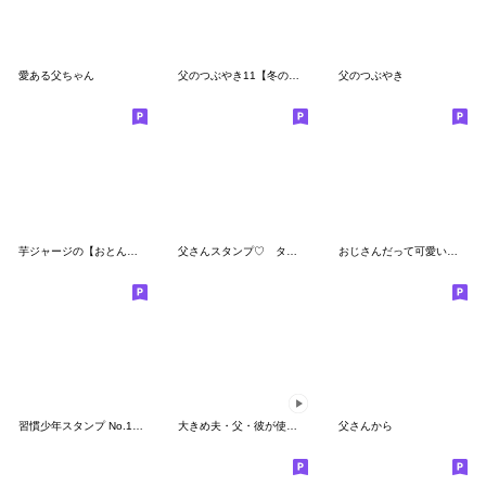
愛ある父ちゃん
父のつぶやき11【冬のイベント編】
父のつぶやき
芋ジャージの【おとん】♂決め関西弁
父さんスタンプ♡ タイツDEメン10
おじさんだって可愛いスタンプ使いたい
習慣少年スタンプ No.13 敬語篇
大きめ夫・父・彼が使えるスタンプ～冬編～
父さんから