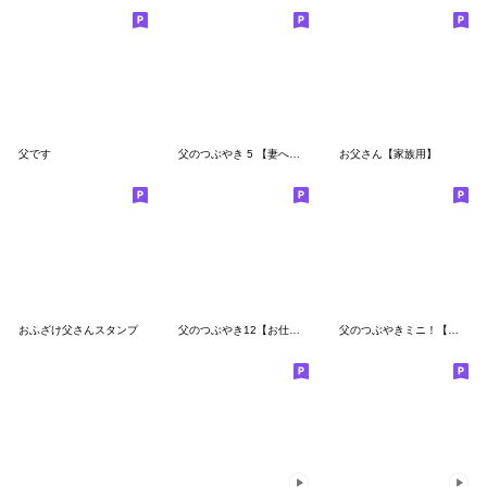
父です
父のつぶやき 5 【妻へ送る編】
お父さん【家族用】
おふざけ父さんスタンプ
父のつぶやき12【お仕事仲間編】
父のつぶやきミニ！【デカ文字】