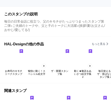
このスタンプの説明
毎日の日常会話に役立つ、父のキモチがたっぷりつまったスタンプ第
二弾♪ご夫婦のトークや、父と子のトークに大活躍♪(挨拶/夏/お父さん/
おやじ/愛してる/)
HAL-Designの他の作品
もっと見る
お寿司のキモチ
愉快に動く！ス
ザ・開運スタン
動く★敬語＆あ
毎日使える
トークスタンプ
ペシャル絵文字
プ集
いさつ絵文字集
ザ・昔ばな
２
タンプ集
関連スタンプ