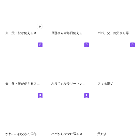
夫・父・彼が使えるスタンプ～夏編～
旦那さんが毎日使えるスタンプ
パパ、父、お父さん専用 セットパック
夫・父・彼が使えるスタンプ第4弾
ぷりてぃサラリーマン・敬語
スマホ親父
かわいいお父さん♡冬・年末年始
パパからママに送るスタンプ
父だよ