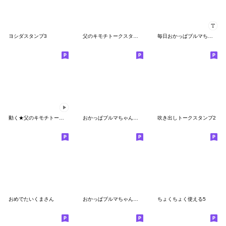
ヨシダスタンプ3
父のキモチトークスタンプ2
毎日おかっぱブルマちゃん
動く★父のキモチトークスタンプ
おかっぱブルマちゃん【冬の日常】
吹き出しトークスタンプ2
おめでたいくまさん
おかっぱブルマちゃんのゆるい敬語 6
ちょくちょく使える5