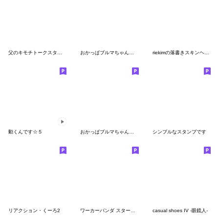
父のキモチトークスタンプ
おかっぱブルマちゃん【冬の日常③】修正版
riekimの落書きスキンヘッドさん
動くんです☆５
おかっぱブルマちゃんのきもち②
シンプルなスタンプです
リアクション・くーろ2
ワーカーパンダ スタートセット
casual shoes IV -眼鏡人-