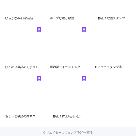
ひらがなde日常会話
ポップな絵と敬語
下杉正子敬語スタンプ
ほんのり敬語のくまさん
堀内誠一イラストスタンプ④
ロミユニスタンプ①
ちょっと敬語の白ネコ
下杉正子郷土玩具っぽいスタンプ
クリエイターズスタンプ TOPへ戻る