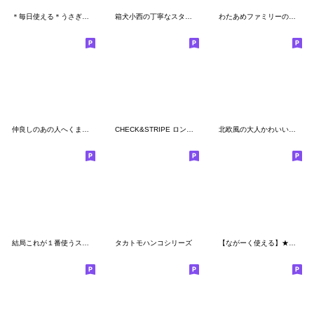
＊毎日使える＊うさぎスタンプ
箱犬小西の丁寧なスタンプ
わたあめファミリーの日常
仲良しのあの人へくまちゃんからメッセージ
CHECK&STRIPE ロンドンくまのスタンプ
北欧風の大人かわいいスタンプ
結局これが１番使うスタンプ-お顔アップ編-
タカトモハンコシリーズ
【ながーく使える】★キマオンのスタンプ★