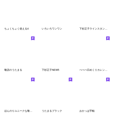
ちょくちょく使える4
いろいろワンワン
下杉正子ラインスタンプ賀正
敬語のうたまる
下杉正子NEW5
ぺぺぺ日めくりカレンダー
ほんのりユニークな敬語の日常会話
うたまるブラック
おかっぱ手帖