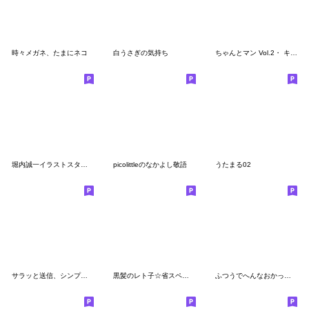
時々メガネ、たまにネコ
白うさぎの気持ち
ちゃんとマン Vol.2・ キンダーブック公式
堀内誠一イラストスタンプ⑤どうぶつ新聞編
picolittleのなかよし敬語
うたまる02
サラッと送信、シンプルスタンプ
黒髪のレト子☆省スペース
ふつうでへんなおかっぱさん