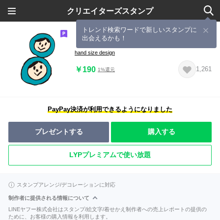
クリエイターズスタンプ
トレンド検索ワードで新しいスタンプに
出会えるかも！
リアクション・くーろ
hand size design
￥190
1,261
1%還元
PayPay決済が利用できるようになりました
プレゼントする
購入する
LYPプレミアムで使い放題
スタンプアレンジ/デコレーションに対応
制作者に提供される情報について
LINEヤフー株式会社はスタンプ/絵文字/着せかえ制作者への売上レポートの提供の
ために、お客様の購入情報を利用します。