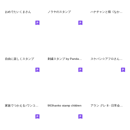
おめでたいくまさん
ノラヤのスタンプ
ハナチャンと猫《なかよし秋敬語》
自由に楽しくスタンプ
刺繍スタンプ by Panda factory
スケバン☆アフロさん・花くまゆうさく
家族でつかえる♪ワンコのスタンプ
963hanko stamp children
アラン グレ 8 - 日常会話スタンプ