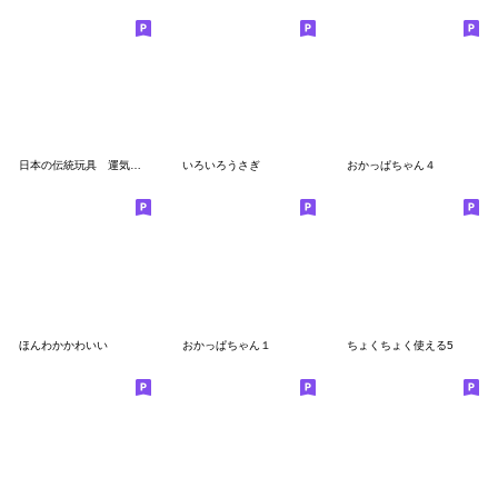
日本の伝統玩具 運気が上がる工芸品
いろいろうさぎ
おかっぱちゃん４
ほんわかかわいい
おかっぱちゃん１
ちょくちょく使える5