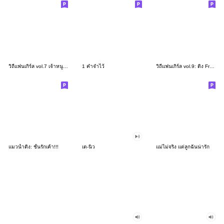
วิถีแฟนเกิร์ล vol.7 เจ้าหนูของแม่
1 คำจำไว้
วิถีแฟนเกิร์ล vol.9: ติ่ง From Home
แมวน้ำติ่ง: ชั้นรักเค้า!!!
เต-นิว
แม่ไม่จริง แต่ลูกฉันน่ารัก