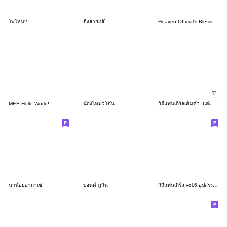
โพไหน?
ติ่งสายเปย์
Heaven Official's Blessing Sticker2
MEB Hello World!
น้องโหมวโต๋น
วิถีแฟนเกิร์ลเติมคำ: แด่เธอผู้เป็นที่รัก
นกน้อยอากาเซ่
ปอนด์ ภูวิน
วิถีแฟนเกิร์ล vol.6 อุปสรรคก่อให้เกิดรัก