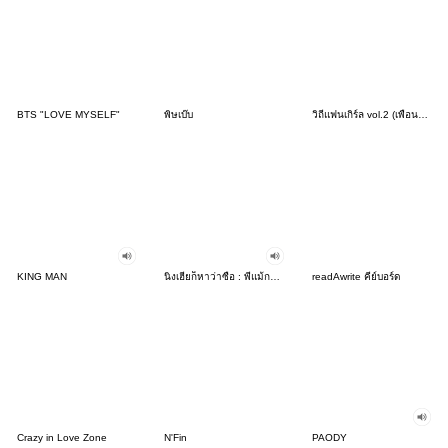
BTS "LOVE MYSELF"
พิษเบ๊บ
วิถีแฟนเกิร์ล vol.2 (เพื่อนรัก)
KING MAN
นิ่งเฮียก็หาว่าซื่อ : พี่แม้กน้องณฐ
readAwrite คีย์บอร์ด
Crazy in Love Zone
N'Fin
PAODY