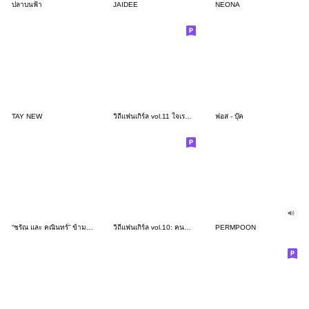
ปลาบนฟ้า
JAIDEE
NEONA
TAY NEW
วิถีแฟนเกิร์ล vol.11 ใจเราไม่เป็นของเรา
ฟอส - บุ๊ค
“ชรัณ และ คณินทร์” ข้ามฟ้าเคียงเธอ
วิถีแฟนเกิร์ล vol.10: คนดีของใจ
PERMPOON