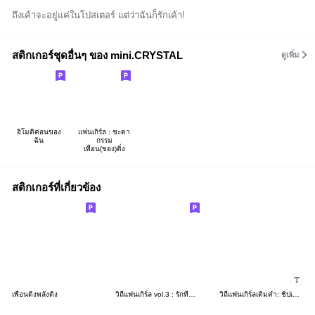
ถึงเค้าจะอยู่แค่ในโปสเตอร์ แต่ว่าฉันก็รักเค้า!
สติกเกอร์ชุดอื่นๆ ของ mini.CRYSTAL
ดูเพิ่ม
อิโมติค่อนของ
แฟนเกิร์ล : ชะตา
ฉัน
กรรม
เพื่อน(ของ)ติ่ง
สติกเกอร์ที่เกี่ยวข้อง
เพื่อนติ่งพลังติ่ง
วิถีแฟนเกิร์ล vol.3 : รักที่แสนห่างไกล
วิถีแฟนเกิร์ลเติมคำ: ชิปเปอร์ไม่มีวันตาย