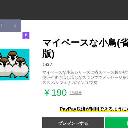
！
マイペースな小鳥(
版)
シロノ
マイペースな小鳥シリーズに省スペース版が登
使いやすさ増し増しなスタンプでメッセージを
スズメ/シマエナガ/インコ/文鳥
￥190
1%還元
PayPay決済が利用できるよう
プレゼントする