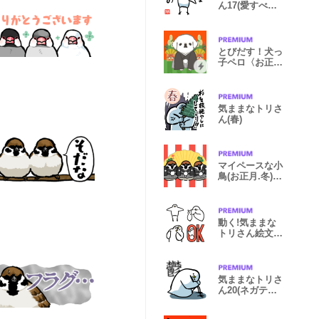
ん17(愛すべき
大人)
とびだす！犬っ
子ペロ〈お正
月.イベント〉
気ままなトリさ
ん(春)
マイペースな小
鳥(お正月.冬)再
販
動く!気ままな
トリさん絵文字
2
気ままなトリさ
ん20(ネガティ
ブ)