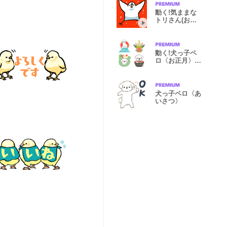
動く!気ままな
トリさん(お正
月)
動く!犬っ子ペ
ロ〈お正月〉再
販
犬っ子ペロ〈あ
いさつ〉