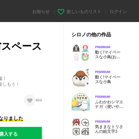
お知らせ
|
欲しいものリスト
|
ログイン
シロノの他の作品
省スペース
動く!マイペー
スな小鳥(お正
月&冬)再販
動く!マイペー
場！
スな小鳥
楽しもう！
484
ふわかわシマエ
ナガ（使いやす
い）
になりました
気ままなトリさ
んの絵文字3
購入する