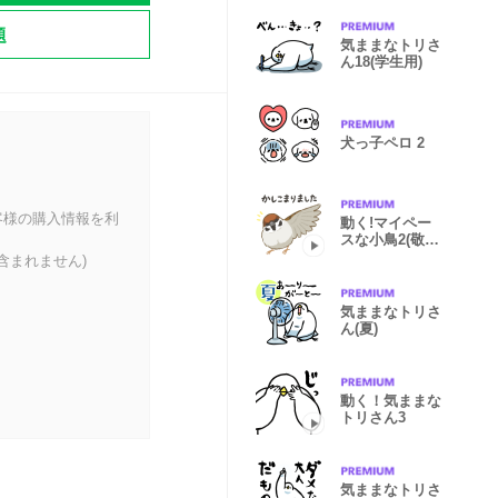
題
気ままなトリさ
ん18(学生用)
犬っ子ペロ 2
客様の購入情報を利
動く!マイペー
スな小鳥2(敬
語)
含まれません)
気ままなトリさ
ん(夏)
動く！気ままな
トリさん3
気ままなトリさ