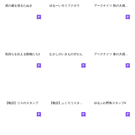
虎の威を借るたぬき
ゆるーいモリフクロウ
アークナイツ 秋の大感謝祭2023
気持ちを伝える動物たち2
むかしのいきものずかん
アークナイツ 春の大感謝祭2022
【敬語】リスのスタンプ
【敬語】ふくろうスタンプ
ゆるふわ野鳥スタンプ4