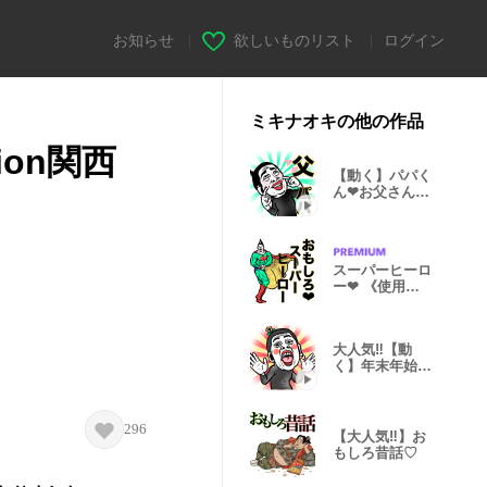
お知らせ
|
欲しいものリスト
|
ログイン
ミキナオキの他の作品
ion関西
【動く】パパく
ん❤︎お父さん
用/家族・親子
スーパーヒーロ
ー❤︎ 《使用難
易度★★★》
大人気‼︎【動
く】年末年始!!
ウザきも男/再
296
【大人気‼︎】お
もしろ昔話♡