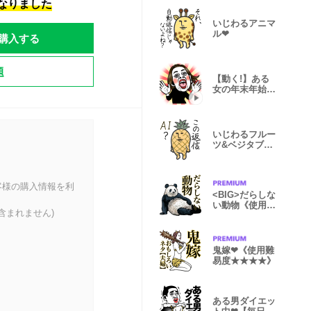
になりました
いじわるアニマ
ル❤︎
購入する
題
【動く!】ある
女の年末年始❤︎
あけおめ/再
いじわるフルー
ツ&ベジタブル
❤︎
客様の購入情報を利
<BIG>だらしな
い動物《使用難
含まれません)
易度★★★》
鬼嫁❤︎《使用難
易度★★★★》
ある男ダイエッ