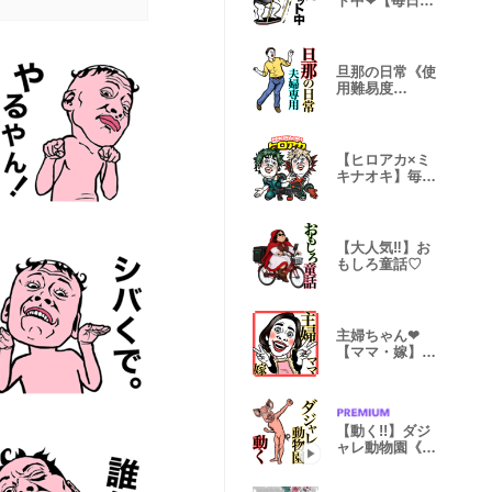
ト中❤︎【毎日1
年中使える】
旦那の日常《使
用難易度
★★★》嫁や家
族へ
【ヒロアカ×ミ
キナオキ】毎日
使える40選♡
【大人気‼︎】お
もしろ童話♡
主婦ちゃん❤︎
【ママ・嫁】→
家族旦那子供
【動く!!】ダジ
ャレ動物園《使
用難易度★》