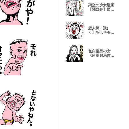
架空の少女漫画
【関西弁】面白
い★★★★★
超人気!【動
く】あほキモ男
❤︎面白いウケる
色白腹黒の女
《使用難易度
★★★》