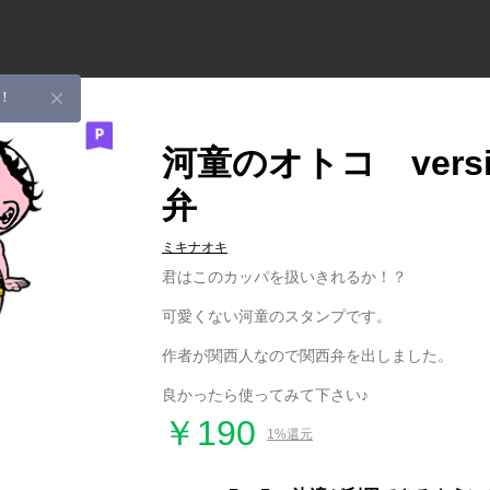
！
河童のオトコ vers
弁
ミキナオキ
君はこのカッパを扱いきれるか！？
可愛くない河童のスタンプです。
作者が関西人なので関西弁を出しました。
良かったら使ってみて下さい♪
￥190
1%還元