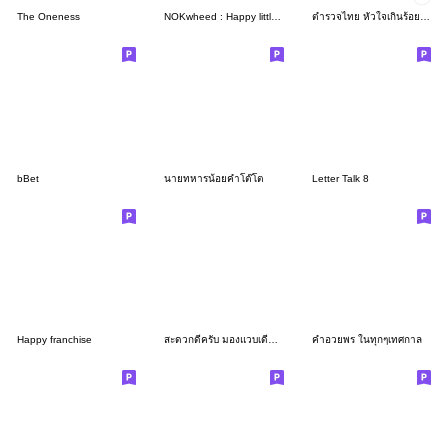
The Oneness
NOKwheed : Happy little Asian child.
ตำรวจไทย หัวใจเกินร้อย #8 (ผู้กำกับการ)
bBet
นายทหารน้อยคำโต๊โต
Letter Talk 8
Happy franchise
สะดวกดีครับ มองแวบเดียวรู้เรื่อง
คำอวยพร ในทุกๆเทศกาล