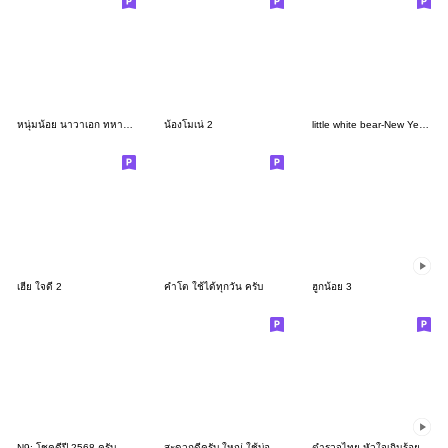
หนุ่มน้อย นาวาเอก ทหารเรือ
น้องโมเน่ 2
little white bear-New Year and daily
เฮีย ใจดี 2
คำโต ใช้ได้ทุกวัน ครับ
ฮูกน้อย 3
N9: โชคดีปี 2568 ครับ
สะดวกดีครับ ใหญ่ ใช้บ่อย และอวยพรสดใส 4
ตำรวจไทย หัวใจเกินร้อย #ุ7 (ผู้กำกับการ)