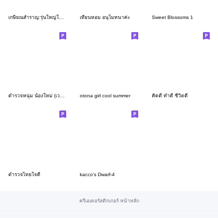
เกษียณสำราญ:รุ่นใหญ่ใจถึง(มินิ)
เทียนหอม อนุโมทนาค่ะ
Sweet Blossoms 1
ตำรวจหนุ่ม น้องใหม่ (เวอร์ชั่น อีสาน)
otona girl cool summer
คิดดี ทำดี ชีวิตดี
ตำรวจไทยใจดี
kacco's Dwarf-4
ครีเอเตอร์สติกเกอร์ หน้าหลัก