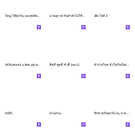
ใหญ่ ใช้ทุกวัน และสุขสันต์วันปีใหม่ครับ
นายสุภาพ กับคำทั่วไปใช้ง่ายครับ2
เฮีย ใจดี 3
NOKwheed a little girl with braids.
คิดดี พูดดี ทำดี (ver.1)
ตำรวจไทย หัวใจเกินร้อย #ุ6 (ผู้กำกับการ)
พรดีๆ
บ้านสวน
ทักทายกันทุกวัน by นายหนึ่งอัน(v.แว่น)