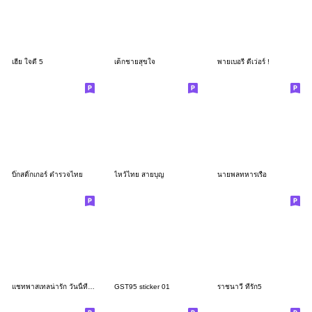
เฮีย ใจดี 5
เด็กชายสุขใจ
พายเบอรี่ ดีเว่อร์ !
บิ๊กสติ๊กเกอร์ ตำรวจไทย
ไหว้ไทย สายบุญ
นายพลทหารเรือ
แชทพาสเทลน่ารัก วันนี้ที่สดใส สวยงาม
GST95 sticker 01
ราชนาวี ที่รัก5