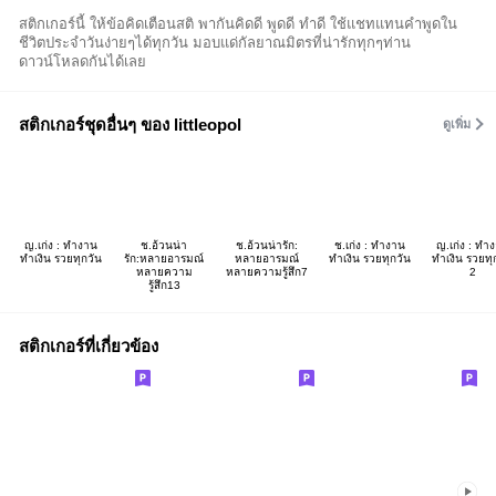
สติกเกอร์นี้ ให้ข้อคิดเตือนสติ พากันคิดดี พูดดี ทำดี ใช้แชทแทนคำพูดใน
ชีวิตประจำวันง่ายๆได้ทุกวัน มอบแด่กัลยาณมิตรที่น่ารักทุกๆท่าน
ดาวน์โหลดกันได้เลย
สติกเกอร์ชุดอื่นๆ ของ littleopol
ดูเพิ่ม
ญ.เก่ง : ทำงาน
ช.อ้วนน่า
ช.อ้วนน่ารัก:
ช.เก่ง : ทำงาน
ญ.เก่ง : ทำ
ทำเงิน รวยทุกวัน
รัก:หลายอารมณ์
หลายอารมณ์
ทำเงิน รวยทุกวัน
ทำเงิน รวยทุ
หลายความ
หลายความรู้สึก7
2
รู้สึก13
สติกเกอร์ที่เกี่ยวข้อง