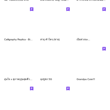
Calligraphy Replica - Big Word Club
สาธุ คำโตๆ (ชาย)
เป็นห่วงนะ...
อุ่นใจ x สุภาพบุรุษสุดคิ้วท์ :พีคสตูดิโอ
ลุงชูชก 5G
Grandpa Cute!!!