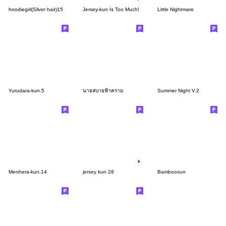
hoodiegirl(Silver hair)15
Jersey-kun Is Too Much!
Little Nightmare
Yurudara-kun.5
นายสบายฟ้าคราม
Summer Night V.2
Menhera-kun.14
jersey kun 28
Bambooxun