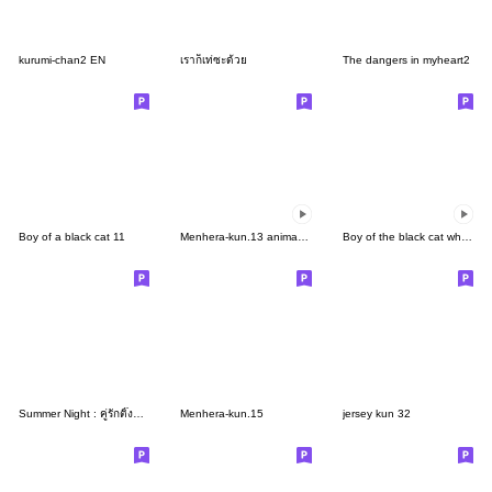
kurumi-chan2 EN
เราก็เท่ซะด้วย
The dangers in myheart2
Boy of a black cat 11
Menhera-kun.13 animation
Boy of the black cat which moves5
Summer Night : คู่รักติ๊งต๊อง
Menhera-kun.15
jersey kun 32