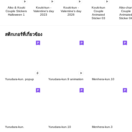
Aiko & Kouki
Kouki-kun -
Kouki-kun -
Kouki-kun
Aiko-cha
Couple Stickers
Valentine's day
Valentine's day
Couple
Couple
Halloween 1
2023
2026
Animated
Animate
Sticker 03
Sticker 0
สติกเกอร์ที่เกี่ยวข้อง
Yurudara-kun. popup
Yurudara-kun.9 animation
Menhera-kun.10
Yurudara-kun.
Yurudara-kun.10
Menhera-kun.3