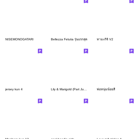
NISEMONOGATARI
Bellezza Felutia รุ่นแรกสุด
ทามะกิจิ V2
jersey kun 4
Lily & Marigold (Part Jun Lemon 3)
พ่อหนุ่มน้อยสี