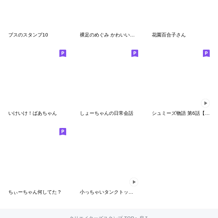
ブスのスタンプ10
裸足のめぐみ かわいいが萌む
花園百合子さん
いけいけ！ばあちゃん
しょーちゃんの日常会話
シュミーズ物語 第6話【喜怒哀楽】
ちぃーちゃん何してた？
小っちゃいタンクトップ伝説18[あいうえお]