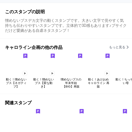
このスタンプの説明
憎めないブスデカ文字の動くスタンプです。大きい文字で見やすく気
持ちも伝わりやすいスタンプです。立体的で3D感もあります♪ブサイク
だけど愛嬌がある自虐ネタスタンプ！
キャロライン企画の他の作品
もっと見る
動く！憎めない
動く！憎めない
憎めないブスの
動く！あけおめ
動く！ちっ
ブス【ネガティ
ブス【変な動
年末年始
キャロライン 再
い母
ブ】
き】
【BIG】再販
販
関連スタンプ