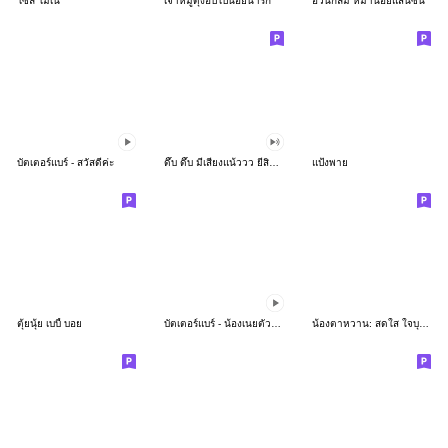
โซล โมเน่
เจ้าหมูดุ้งฮิปโปน้อยน่ารัก
อ้วนกลม หมาน้อยแสนซน
บัตเตอร์แบร์ - สวัสดีค่ะ
ดึ๊บ ดึ๊บ มีเสียงแน้ววว ยี่สิบห้า
แป้งพาย
ตุ้ยนุ้ย เบบี้ บอย
บัตเตอร์แบร์ - น้องเนยตัวตึง พุงเต่ง
น้องตาหวาน: สดใส ใจบุญ (สีพาสเทล)