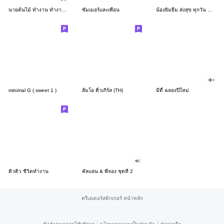
นายต้นไม้ ทำงาน ทำงาน ทำงาน!!!
ซัมเมอร์และเพื่อน
น้องยิมยิ้ม ส่งสุข ทุกวัน CutePastel THA
minimal G ( sweet 1 )
ส้มโอ คิ้วเกิร์ล (TH)
มีดี้ ฉลองปีใหม่
ดิวดิว ชีวิตทำงาน
คัลแลน & พี่จอง ชุดที่ 2
ครีเอเตอร์สติกเกอร์ หน้าหลัก