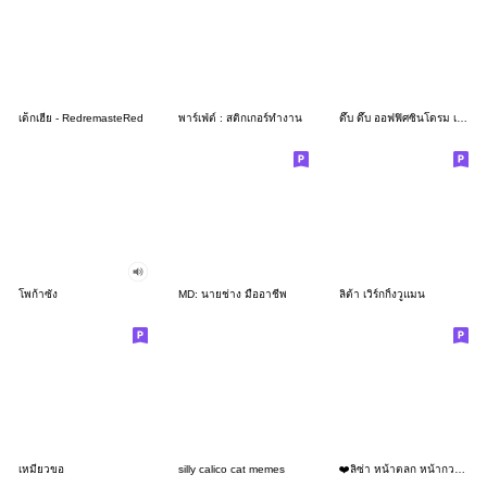
เด็กเฮีย - RedremasteRed
พาร์เฟ่ต์ : สติกเกอร์ทำงาน
ดึ๊บ ดึ๊บ ออฟฟิศซินโดรม เจ็ด
โพก้าซัง
MD: นายช่าง มืออาชีพ
ลิต้า เวิร์กกิ้งวูแมน
เหมียวขอ
silly calico cat memes
❤️ลิซ่า หน้าตลก หน้ากวน!❤️