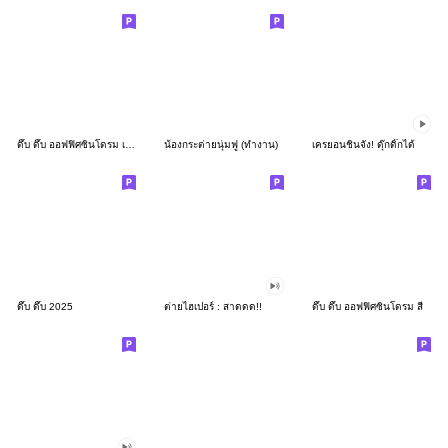
ดึ๊บ ดึ๊บ ออฟฟิศซินโดรม เก้า
น้องกระต่ายนุ่มฟู (ทำงาน)
เครยอนชินจัง! ดุ๊กดิ๊กได้
ดึ๊บ ดึ๊บ 2025
ต่ายไฮเปอร์ : สาดดด!!
ดึ๊บ ดึ๊บ ออฟฟิศซินโดรม สี่