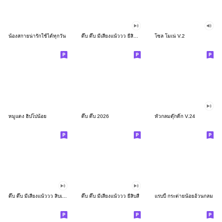
น้องสกายน่ารักใช้ได้ทุกวัน
ดึ๊บ ดึ๊บ มีเสียงแน้ววว ยี่สิบสอง
โซล โมเน่ V.2
หมูแดง ฮิปโปน้อย
ดึ๊บ ดึ๊บ 2026
หัวกลมดุ๊กดิ๊ก V.24
ดึ๊บ ดึ๊บ มีเสียงแน้ววว สิบเก้า
ดึ๊บ ดึ๊บ มีเสียงแน้ววว ยี่สิบสี่
แรบบี้ กระต่ายน้อยอ้วนกลม