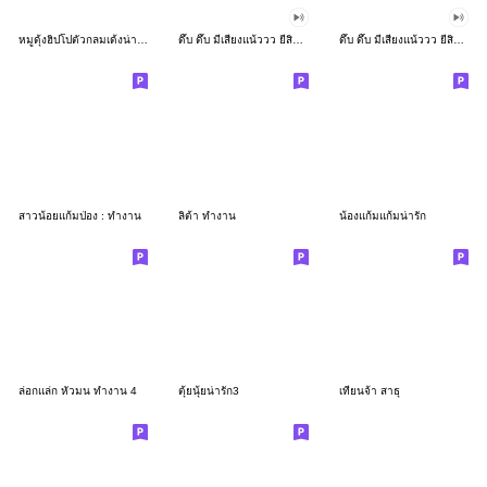
หมูดุ้งฮิปโปตัวกลมเด้งน่ารัก
ดึ๊บ ดึ๊บ มีเสียงแน้ววว ยี่สิบเจ็ด
ดึ๊บ ดึ๊บ มีเสียงแน้ววว ยี่สิบหก
สาวน้อยแก้มป่อง : ทำงาน
ลิต้า ทำงาน
น้องแก้มแก้มน่ารัก
ล่อกแล่ก หัวมน ทำงาน 4
ตุ้ยนุ้ยน่ารัก3
เทียนจ้า สาธุ