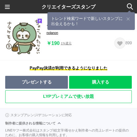
クリエイターズスタンプ
トレンド検索ワードで新しいスタンプに
出会えるかも！
ちょこモノ 3
nolanon
￥190
899
1%還元
PayPay決済が利用できるようになりました
プレゼントする
購入する
LYPプレミアムで使い放題
スタンプアレンジ/デコレーションに対応
制作者に提供される情報について
LINEヤフー株式会社はスタンプ/絵文字/着せかえ制作者への売上レポートの提供の
ために、お客様の購入情報を利用します。