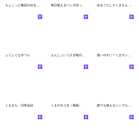
ちょこっと敬語のゆるパンダ with 白クマ
毎日使えるパンダぼっち。
ゆるぐだしろくまさん ふきだしver.
ふぐふぐなやつら
えんじょいうさぎ毎日使えるよ
使いやすい＊くまサン＊挨拶スタンプ
くまきち・日常会話
くまのモコ太（再販）
誰でも使えるシンプルなスタンプ