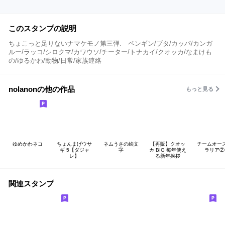
このスタンプの説明
ちょこっと足りないナマケモノ第三弾. ペンギン/ブタ/カッパ/カンガ
ルー/ラッコ/シロクマ/カワウソ/チーター/トナカイ/クオッカ/なまけも
の/ゆるかわ/動物/日常/家族連絡
nolanonの他の作品
もっと見る
ゆめかわネコ
ちょんまげウサ
ネムうさの絵文
【再販】クオッ
チームオー
ギ 5【ダジャ
字
カ BIG 毎年使え
ラリア②
レ】
る新年挨拶
関連スタンプ