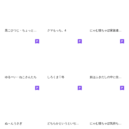
黒こひつじ・ちょっとネガティブ
クマもっち。4
にゃむ猫ちゃぽ家族連絡軍隊風
ゆるーい・ねこさんたち
しろくま♡冬
奴はふきだしの中に住んでいる
ぬ～んうさぎ
どちらかというといぢられたい★くまさん
にゃむ猫ちゃぽ気持ち伝わる敬語