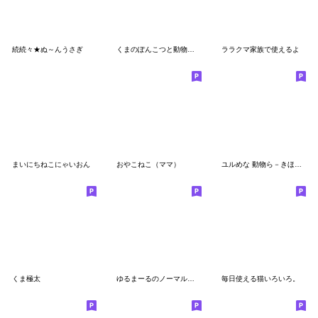
続続々★ぬ～んうさぎ
くまのぽんこつと動物たち
ララクマ家族で使えるよ
まいにちねこにゃいおん
おやこねこ（ママ）
ユルめな 動物ら－きほん系－
くま極太
ゆるまーるのノーマル♡スタンプ
毎日使える猫いろいろ。