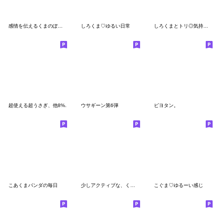
感情を伝えるくまのぽんこつ
しろくま♡ゆるい日常
しろくまとトリ◎気持ちを伝えるスタンプ#1
超使える超うさぎ、他8%.
ウサギーン第6弾
ピヨタン。
こあくまパンダの毎日
少しアクティブな、くまのぽんこつ
こぐま♡ゆるーい感じ