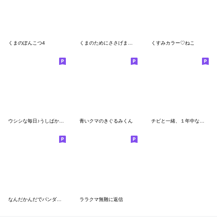
くまのぽんこつ4
くまのためにささげますいつも敬語です
くすみカラー♡ねこ
ウシシな毎日♪うしばかまる(お仕事言葉）
青いクマのきぐるみくん
チビと一緒、１年中なまけものとちゃうよ
なんだかんだでパンダがかわいいんでしょ
ララクマ無難に返信