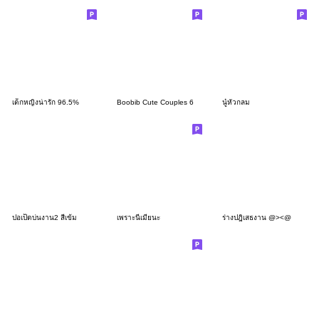
เด็กหญิงน่ารัก 96.5%
Boobib Cute Couples 6
นู๋หัวกลม
ปอเป็ดบ่นงาน2 สีเข้ม
เพราะนี่เมียนะ
ร่างปฎิเสธงาน @><@