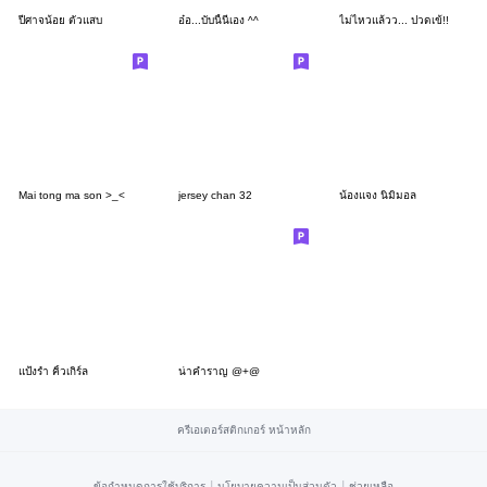
ปีศาจน้อย ตัวแสบ
อ๋อ...บับนี้นี่เอง ^^
ไม่ไหวแล้วว... ปวดเข้!!
Mai tong ma son >_<
jersey chan 32
น้องแจง นิมิมอล
แป้งร่ำ คิ้วเกิร์ล
น่าคำราญ @+@
ครีเอเตอร์สติกเกอร์ หน้าหลัก
|
|
ข้อกำหนดการใช้บริการ
นโยบายความเป็นส่วนตัว
ช่วยเหลือ