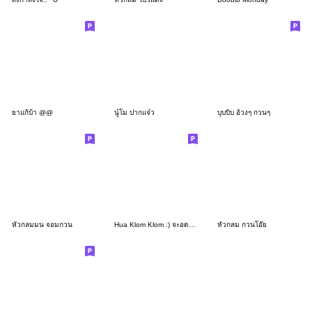
ยาแก้บ้า @@
นู๋โม ปากแจ๋ว
บุบบิบ อ้วงๆ กวนๆ
หัวกลมมน จอมกวน
Hua Klom Klom :) จะอดตายอยู่แล้ว!
หัวกลม กวนโอ๊ย