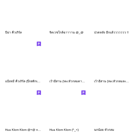
บีน่า คิ้วเกิร์ล
จิตเวชใกล้ฉาาาาน @_@
ปวดหลัง อีกแล้ววววววว !!
แป้งหมี่ คิ้วเกิร์ล (บิ๊กสติกเกอร์)
เว้าอีสาน (Ver.หัวกลมตาหยี)
เว้าอีสาน (Ver.หัวกลมละอ่อน)
Hua Klom Klom @+@ nguang mak mak
Hua Klom Klom (^_<)
นกน้อย หัวกลม