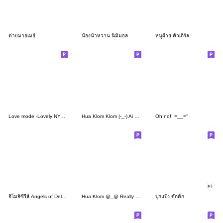
ต่ายมายเมย์
น้องน้ำหวาน นิมิมอล
หนูฝ้าย คิ้วเกิร์ล
Love mode -Lovely NYANKO
Hua Klom Klom (-_-) Ai ku bang thoe
Oh no!! =__=''
อิโมจิซีรีส์ Angels of Delusion เซ็ตที่2
Hua Klom @_@ Really sleepy
ปุกแป้ง ดุ๊กดิ๊ก