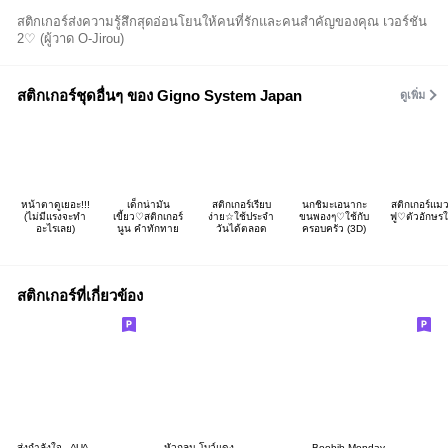
สติกเกอร์ส่งความรู้สึกสุดอ่อนโยนให้คนที่รักและคนสำคัญของคุณ เวอร์ชัน
2♡ (ผู้วาด O-Jirou)
สติกเกอร์ชุดอื่นๆ ของ Gigno System Japan
ดูเพิ่ม
หน้าตาดูเยอะ!!!
เด็กน่ามัน
สติกเกอร์เรียบ
นกชิมะเอนากะ
สติกเกอร์แม
(ไม่มีแรงจะทำ
เขี้ยว♡สติกเกอร์
ง่าย☆ใช้ประจำ
ขนพองๆ♡ใช้กับ
ฟู♡ตัวอักษร
อะไรเลย)
นูน คำทักทาย
วันได้ตลอด
ครอบครัว (3D)
สติกเกอร์ที่เกี่ยวข้อง
ส่งกำลังใจ.. ^U^
หัวกลม โบว์แดง
Boobib Monday