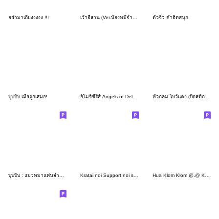
อย่ามาเถียงงงงง !!!
เว้าอีสาน (Ver.น้องหมีจ้ำม่ำ)
ตัวจิ๋ว คำฮิตสนุก
บุบบิบ เมียถูกเสมอ!
อิโมจิซีรีส์ Angels of Delusion เซ็ตที่4
หัวกลม โบว์แดง (บิ๊กสติกเกอร์)
บุบบิบ : แมวหมาแฟนจ๋าน่ารัก 2
Kratai noi Support noi se "__"
Hua Klom Klom @.@ Keng Tae Kab Ku