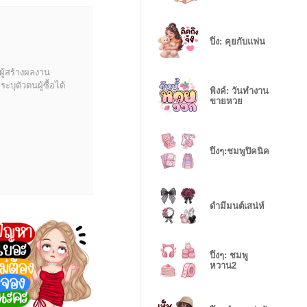
ปิ๊ง: คุยกับแฟน
ผู้สร้างผลงาน
บุตัวตนผู้ซื้อได้
พิงค์: วันทำงาน
ขายหวย
ปิ๊งๆ:ชมพูปิคนิค
ดำมีมนต์เสน่ห์
ปิ๊งๆ: ชมพู
หวาน2