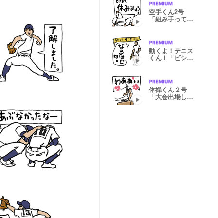
空手くん2号
「組み手っての
もあるらしい」
動くよ！テニス
くん！「ビシバ
シ打ちます」
体操くん２号
「大会出場しつ
つ挨拶しよう」