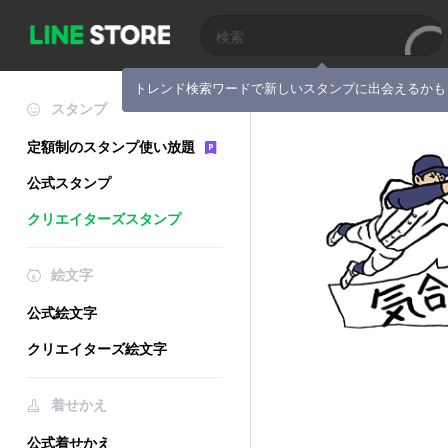
トレンド検索ワードで新しいスタンプに出会えるかも
スタンプ
定額制のスタンプ使い放題
公式スタンプ
クリエイターズスタンプ
絵文字
公式絵文字
クリエイターズ絵文字
着せかえ
公式着せかえ