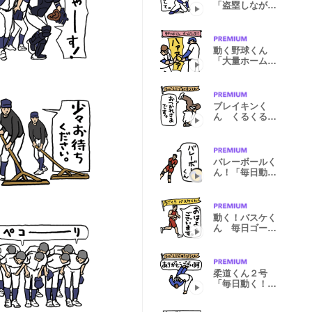
「盗塁しながら
挨拶しよう」
動く野球くん
「大量ホームラ
ン特集！！」
ブレイキンく
ん くるくる回
って会話しよう
バレーボールく
ん！「毎日動く
ありがとう」
動く！バスケく
ん 毎日ゴール
を狙おう編
柔道くん２号
「毎日動く！試
合編」