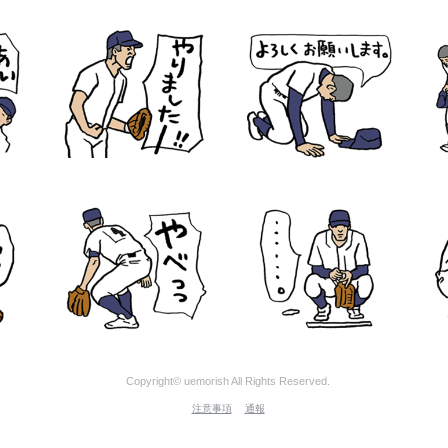
Copyright© uemorish All Rights Reserved.
注意事項
通報