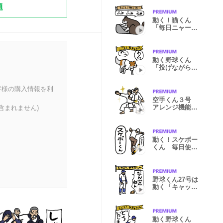
題
動く！猫くん
「毎日ニャーニ
ャー使えます」
動く野球くん
「投げながら挨
拶しよう」
客様の購入情報を利
空手くん３号
アレンジ機能で
含まれません)
動いてみよー
動く！スケボー
くん 毎日使え
るデカ文字編
野球くん27号は
動く「キャッチ
で挨拶！」
動く野球くん