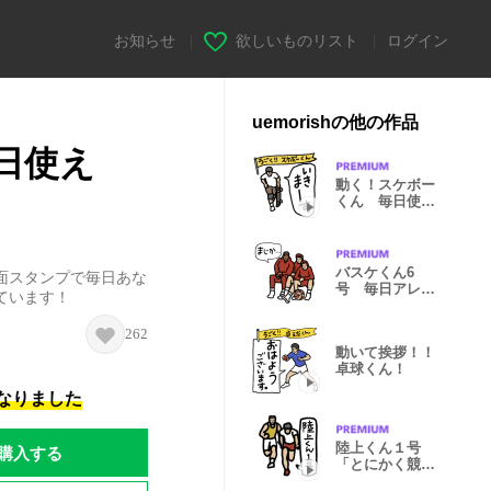
お知らせ
|
欲しいものリスト
|
ログイン
uemorishの他の作品
日使え
動く！スケボー
くん 毎日使え
るパーク編
バスケくん6
面スタンプで毎日あな
号 毎日アレン
ています！
ジしちゃおう編
262
動いて挨拶！！
卓球くん！
になりました
陸上くん１号
購入する
「とにかく競技
中！」