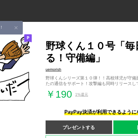
！
野球くん１０号「毎
る！守備編」
uemorish
野球くんシリーズ第１０弾！！高校球児が守備
たの通信をサポート！攻撃編も同時リリースし
￥190
1%還元
PayPay決済が利用できるよう
プレゼントする