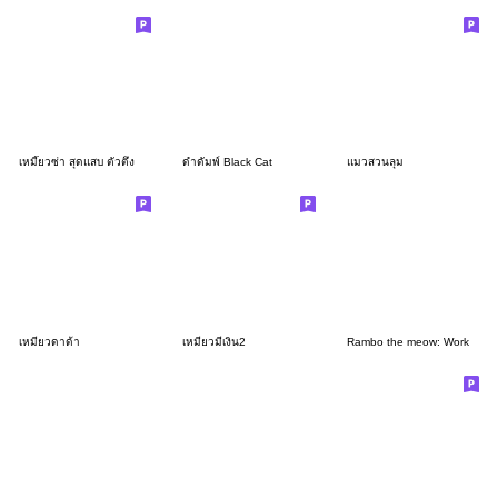
เหมี๊ยวซ่า สุดแสบ ตัวตึง
ด่ำดัมพ์ Black Cat
แมวสวนลุม
เหมียวดาด้า
เหมียวมีเงิน2
Rambo the meow: Work