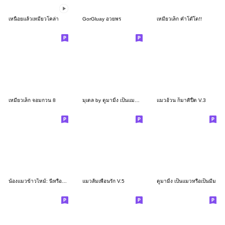
เหนื่อยแล้วเหมียวโคล่า
GorGluay อวยพร
เหมียวเล็ก คำโต๊โต!!
เหมียวเล็ก จอมกวน 8
มุเดล by ตูมามิ้ง เป็นแมวหรือเป็นมีม
แมวอ้วน ก็มาดิปื้ด V.3
น้องแมวข้าวไหม้: นี่หรือคือความรัก
แมวส้มเพื่อนรัก V.5
ตูมามิ้ง เป็นแมวหรือเป็นมีม