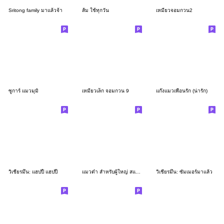
Sritong family มาแล้วจ้า
ส้ม ใช้ทุกวัน
เหมียวจอมกวน2
ซูการ์ แมวมุมิ
เหมียวเล็ก จอมกวน 9
แก๊งแมวเพื่อนรัก (น่ารัก)
วิเชียรมึน: แฮปปี้ แฮปปี้
แมวดำ สำหรับผู้ใหญ่ สแกนดิเนเวีย คำสุภาพ
วิเชียรมึน: ซัมเมอร์มาแล้ว