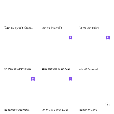
โยดา by ตูมามิ้ง เป็นแมวหรือเป็นมีม
แมวดำ อ้วนตัวตึง!
ไข่ตุ๋น แมวขี้เกียจ
บาร์กี้แมวจ้ม&ชาบอนแมวแสบ
❤️แมวหยินหยาง ตัวตึง❤️
ehcat17noword
แมวลานยทางเพื่อนรัก - Love Love
เก้าล้าน & มารวย แมวไทยจอมป่วน
แมวดำก๊วนกวน