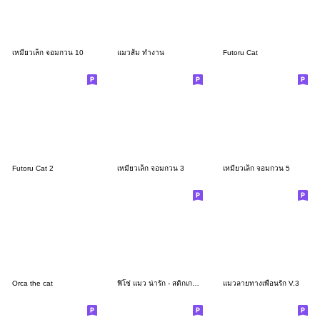
เหมียวเล็ก จอมกวน 10
แมวส้ม ทำงาน
Futoru Cat
Futoru Cat 2
เหมียวเล็ก จอมกวน 3
เหมียวเล็ก จอมกวน 5
Orca the cat
ฟิโช่ แมว น่ารัก - สติกเกอร์ใช้ได้ทุกวัน
แมวลายทางเพื่อนรัก V.3