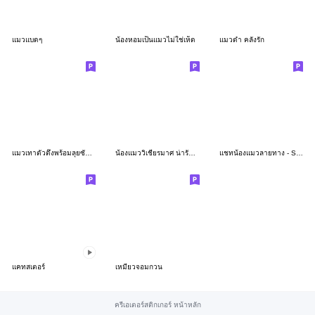
แมวแบดๆ
น้องหอมเป็นแมวไม่ใช่เห็ด
แมวดำ คลั่งรัก
แมวเทาตัวตึงพร้อมลุยซัมเมอร์
น้องแมววิเชียรมาศ น่ารัก กวนๆ
แชทน้องแมวลายทาง - Small Chat
แคทสเตอร์
เหมียวจอมกวน
ครีเอเตอร์สติกเกอร์ หน้าหลัก